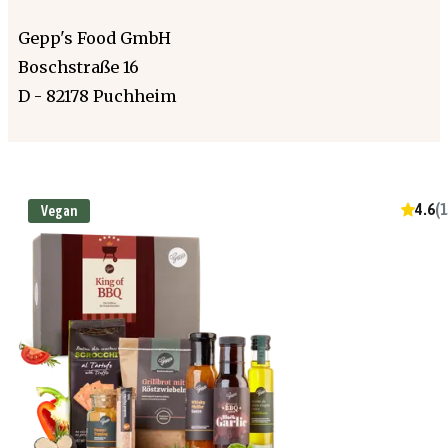
Gepp's Food GmbH
Boschstraße 16
D - 82178 Puchheim
4.6
(
1
Vegan