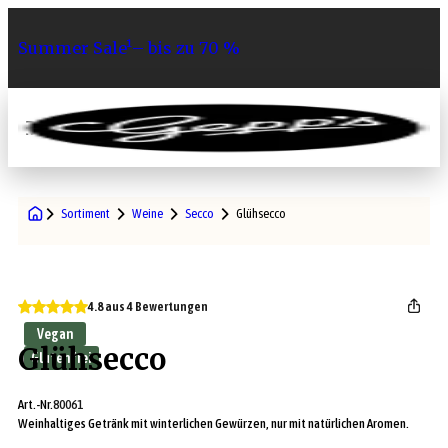
Summer Sale¹– bis zu 70 %
0
Sortiment
Weine
Secco
Glühsecco
4.8 aus 4 Bewertungen
Vegan
Glühsecco
Glutenfrei
Art.-Nr.
80061
Weinhaltiges Getränk mit winterlichen Gewürzen, nur mit natürlichen Aromen.