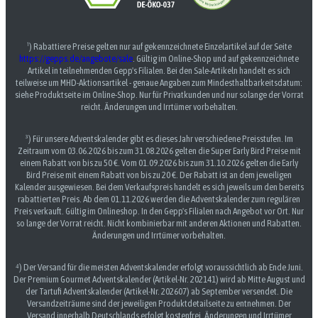
¹) Rabattiere Preise gelten nur auf gekennzeichnete Einzelartikel auf der Seite
https://gepps.de/angebote/sale
. Gültig im Online-Shop und auf gekennzeichnete
Artikel in teilnehmenden Gepp's Filialen. Bei den Sale-Artikeln handelt es sich
teilweise um MHD-Aktionsartikel - genaue Angaben zum Mindesthaltbarkeitsdatum:
siehe Produktseite im Online-Shop. Nur für Privatkunden und nur solange der Vorrat
reicht. Änderungen und Irrtümer vorbehalten.
³) Für unsere Adventskalender gibt es dieses Jahr verschiedene Preisstufen. Im
Zeitraum vom 03.06.2026 bis zum 31.08.2026 gelten die Super Early Bird Preise mit
einem Rabatt von bis zu 50 €. Vom 01.09.2026 bis zum 31.10.2026 gelten die Early
Bird Preise mit einem Rabatt von bis zu 20 €. Der Rabatt ist an dem jeweiligen
Kalender ausgewiesen. Bei dem Verkaufspreis handelt es sich jeweils um den bereits
rabattierten Preis. Ab dem 01.11.2026 werden die Adventskalender zum regulären
Preis verkauft. Gültig im Onlineshop. In den Gepp's Filialen nach Angebot vor Ort. Nur
so lange der Vorrat reicht. Nicht kombinierbar mit anderen Aktionen und Rabatten.
Änderungen und Irrtümer vorbehalten.
⁴) Der Versand für die meisten Adventskalender erfolgt voraussichtlich ab Ende Juni.
Der Premium Gourmet Adventskalender (Artikel-Nr. 202141) wird ab Mitte August und
der Tartufi Adventskalender (Artikel-Nr. 202607) ab September versendet. Die
Versandzeiträume sind der jeweiligen Produktdetailseite zu entnehmen. Der
Versand innerhalb Deutschlands erfolgt kostenfrei. Änderungen und Irrtümer