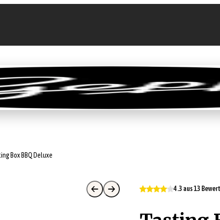
llen
Feinkost-Abo
Firmenkunden
Sale
ting Box BBQ Deluxe
4.3 aus 13 Bewe