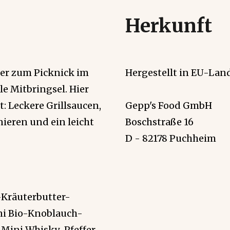
Herkunft
iter zum Picknick im
Hergestellt in EU-Land
le Mitbringsel. Hier
t: Leckere Grillsaucen,
Gepp's Food GmbH
eren und ein leicht
Boschstraße 16
D - 82178 Puchheim
-Kräuterbutter-
ini Bio-Knoblauch-
, Mini Whisky-Pfeffer-