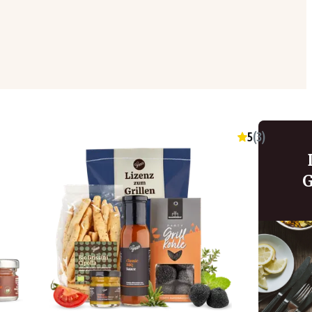
5
(
3
)
G