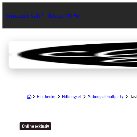
Summer Sale¹– bis zu 70 %
Sortiment
Geschenke
Gri
Geschenke
Mitbringsel
Mitbringsel Grillparty
Tas
Online exklusiv