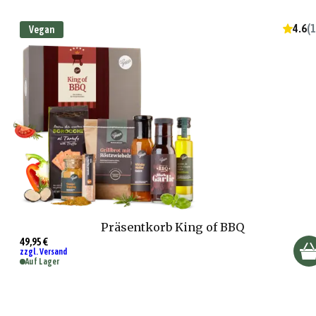
4.6
(
1
Vegan
Präsentkorb King of BBQ
49,95 €
zzgl. Versand
Auf Lager