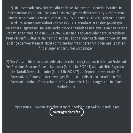
³) Für unsere Adventskalender gibt es dieses Jahr verschiedene Preisstufen. Im
Zeitraum vom 03.06.2026 bis zum 31.08.2026 gelten die Super Early Bird Preise mit
einem Rabatt von bis zu 50 €. Vom 01.09.2026 bis zum 31.10.2026 gelten die Early
Bird Preise mit einem Rabatt von bis zu 20 €. Der Rabatt ist an dem jeweiligen
Kalender ausgewiesen. Bei dem Verkaufspreis handelt es sich jeweils um den bereits
rabattierten Preis. Ab dem 01.11.2026 werden die Adventskalender zum regulären
Preis verkauft. Gültig im Onlineshop. In den Gepp's Filialen nach Angebot vor Ort. Nur
so lange der Vorrat reicht. Nicht kombinierbar mit anderen Aktionen und Rabatten.
Änderungen und Irrtümer vorbehalten.
⁴) Der Versand für die meisten Adventskalender erfolgt voraussichtlich ab Ende Juni.
Der Premium Gourmet Adventskalender (Artikel-Nr. 202141) wird ab Mitte August und
der Tartufi Adventskalender (Artikel-Nr. 202607) ab September versendet. Die
Versandzeiträume sind der jeweiligen Produktdetailseite zu entnehmen. Der
Versand innerhalb Deutschlands erfolgt kostenfrei. Änderungen und Irrtümer
vorbehalten.
Impressum
AGB
Widerrufsrecht
Datenschutzerklärung
Cookie-Einstellungen
Vertrag widerrufen