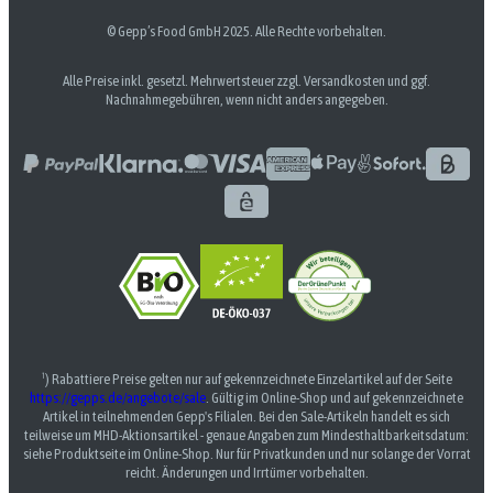
© Gepp’s Food GmbH 2025. Alle Rechte vorbehalten.
Alle Preise inkl. gesetzl. Mehrwertsteuer zzgl. Versandkosten und ggf.
Nachnahmegebühren, wenn nicht anders angegeben.
¹) Rabattiere Preise gelten nur auf gekennzeichnete Einzelartikel auf der Seite
https://gepps.de/angebote/sale
. Gültig im Online-Shop und auf gekennzeichnete
Artikel in teilnehmenden Gepp's Filialen. Bei den Sale-Artikeln handelt es sich
teilweise um MHD-Aktionsartikel - genaue Angaben zum Mindesthaltbarkeitsdatum:
siehe Produktseite im Online-Shop. Nur für Privatkunden und nur solange der Vorrat
reicht. Änderungen und Irrtümer vorbehalten.