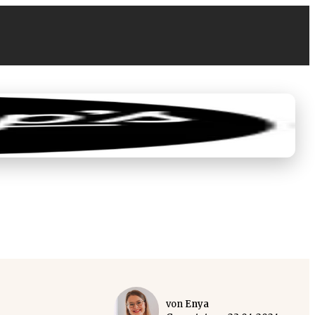
0
0,00 €
von
Enya