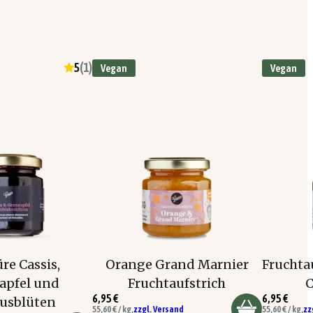
5
(
1
)
Vegan
Vegan
re Cassis,
Orange Grand Marnier
Fruchta
apfel und
Fruchtaufstrich
6,95 €
6,95 €
kusblüten
55,60 € / kg,
zzgl. Versand
55,60 € / kg,
zz