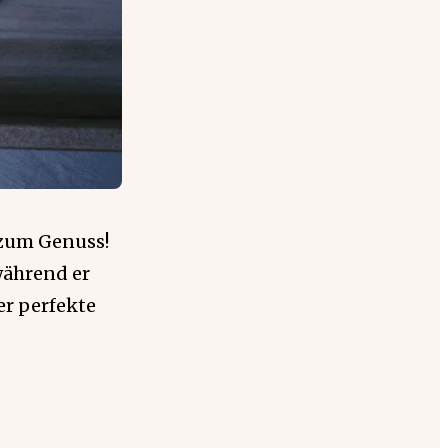
 zum Genuss!
während er
er perfekte