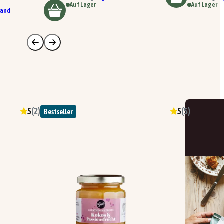
Auf Lager
Auf Lager
sand
5
(
2
)
5
(
5
)
Bestseller