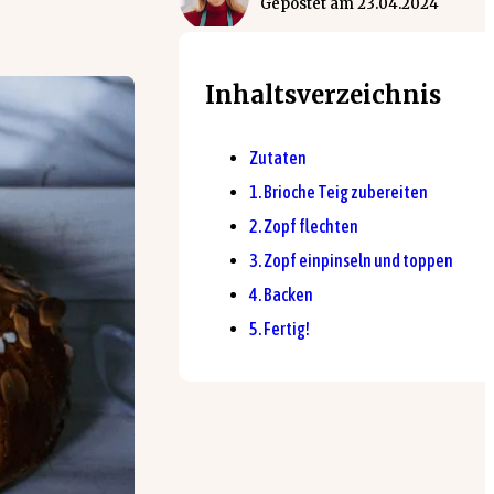
Gepostet am
23.04.2024
Inhaltsverzeichnis
Zutaten
1. Brioche Teig zubereiten
2. Zopf flechten
3. Zopf einpinseln und toppen
4. Backen
5. Fertig!