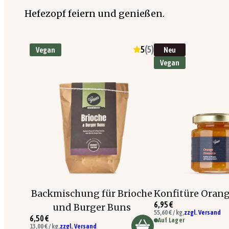
Hefezopf feiern und genießen.
5
(
5
)
Vegan
Neu
Vegan
Backmischung für Brioche
Konfitüre Orang
6,95 €
und Burger Buns
55,60 € / kg,
zzgl. Versand
6,50 €
Auf Lager
13,00 € / kg,
zzgl. Versand