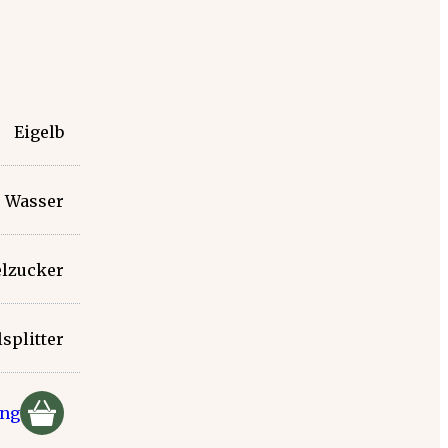
Eigelb
Wasser
lzucker
splitter
ung