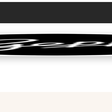
llen
Feinkost-Abo
Firmenkunden
Sale