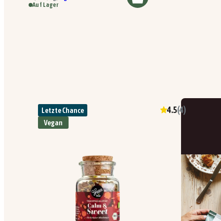
Auf Lager
4.5
(
4
)
Letzte Chance
Vegan