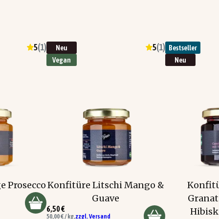
5
(
1
)
5
(
1
)
Neu
Bestseller
Vegan
Neu
e Prosecco
Konfitüre Litschi Mango &
Konfitü
Guave
Granat
6,50 €
Hibis
50,00 € / kg,
zzgl. Versand