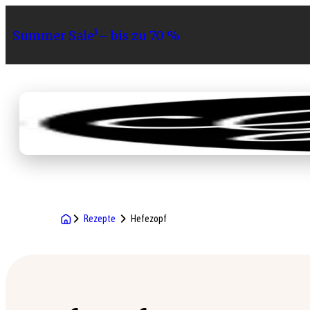
Summer Sale¹– bis zu 70 %
Sortiment
Geschenke
Gri
Rezepte
Hefezopf