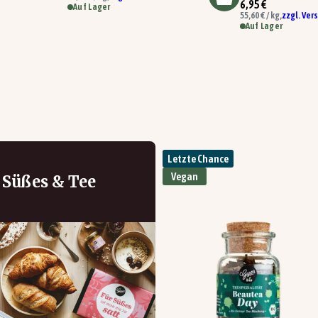
6,95 €
Auf Lager
55,60 € / kg,
zzgl. Ver
Auf Lager
Letzte Chance
Vegan
Süßes & Tee