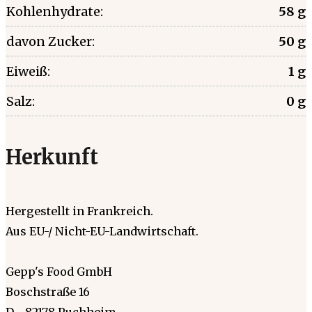
Kohlenhydrate:
58 g
davon Zucker:
50 g
Eiweiß:
1 g
Salz:
0 g
Herkunft
Hergestellt in Frankreich.
Aus EU-/ Nicht-EU-Landwirtschaft.
Gepp's Food GmbH
Boschstraße 16
D - 82178 Puchheim