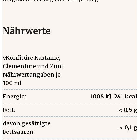
Nährwerte
vKonfitüre Kastanie,
Clementine und Zimt
Nährwertangaben je
100 ml
Energie:
1008 kJ, 241 kcal
Fett:
< 0,5 g
davon gesättigte
< 0,1 g
Fettsäuren: