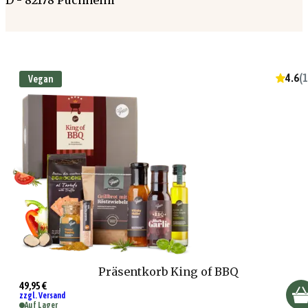
4.6
(
1
Vegan
Präsentkorb King of BBQ
49,95 €
zzgl. Versand
Auf Lager