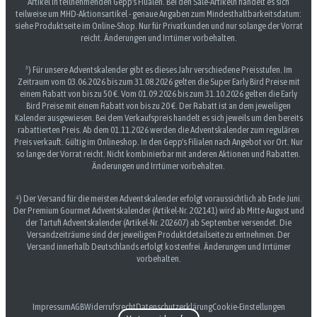
Artikel in teilnehmenden Gepp's Filialen. Bei den Sale-Artikeln handelt es sich
teilweise um MHD-Aktionsartikel - genaue Angaben zum Mindesthaltbarkeitsdatum:
siehe Produktseite im Online-Shop. Nur für Privatkunden und nur solange der Vorrat
reicht. Änderungen und Irrtümer vorbehalten.
³) Für unsere Adventskalender gibt es dieses Jahr verschiedene Preisstufen. Im
Zeitraum vom 03.06.2026 bis zum 31.08.2026 gelten die Super Early Bird Preise mit
einem Rabatt von bis zu 50 €. Vom 01.09.2026 bis zum 31.10.2026 gelten die Early
Bird Preise mit einem Rabatt von bis zu 20 €. Der Rabatt ist an dem jeweiligen
Kalender ausgewiesen. Bei dem Verkaufspreis handelt es sich jeweils um den bereits
rabattierten Preis. Ab dem 01.11.2026 werden die Adventskalender zum regulären
Preis verkauft. Gültig im Onlineshop. In den Gepp's Filialen nach Angebot vor Ort. Nur
so lange der Vorrat reicht. Nicht kombinierbar mit anderen Aktionen und Rabatten.
Änderungen und Irrtümer vorbehalten.
⁴) Der Versand für die meisten Adventskalender erfolgt voraussichtlich ab Ende Juni.
Der Premium Gourmet Adventskalender (Artikel-Nr. 202141) wird ab Mitte August und
der Tartufi Adventskalender (Artikel-Nr. 202607) ab September versendet. Die
Versandzeiträume sind der jeweiligen Produktdetailseite zu entnehmen. Der
Versand innerhalb Deutschlands erfolgt kostenfrei. Änderungen und Irrtümer
vorbehalten.
Impressum
AGB
Widerrufsrecht
Datenschutzerklärung
Cookie-Einstellungen