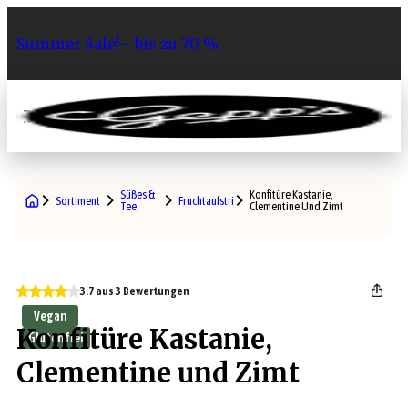
Summer Sale¹– bis zu 70 %
0
Süßes &
Konfitüre Kastanie,
Sortiment
Fruchtaufstriche
Tee
Clementine Und Zimt
3.7 aus 3 Bewertungen
Vegan
Konfitüre Kastanie,
Glutenfrei
Clementine und Zimt