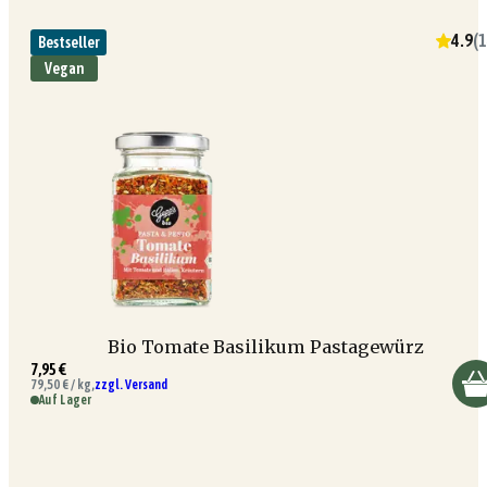
4.9
(
1
Bestseller
Vegan
Bio Tomate Basilikum Pastagewürz
7,95 €
79,50 € / kg,
zzgl. Versand
Auf Lager