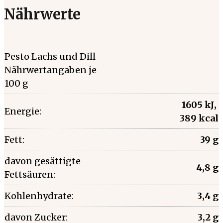
Nährwerte
Pesto Lachs und Dill
Nährwertangaben je
100 g
1605 kJ,
Energie:
389 kcal
Fett:
39 g
davon gesättigte
4,8 g
Fettsäuren:
Kohlenhydrate:
3,4 g
davon Zucker:
3,2 g