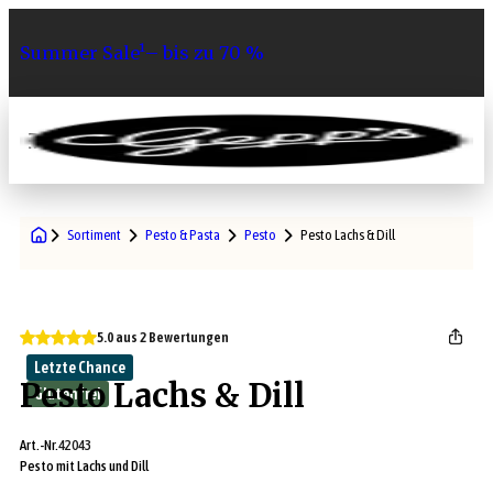
Summer Sale¹– bis zu 70 %
0
Sortiment
Pesto & Pasta
Pesto
Pesto Lachs & Dill
5.0 aus 2 Bewertungen
Letzte Chance
Pesto Lachs & Dill
Glutenfrei
Art.-Nr.
42043
Pesto mit Lachs und Dill