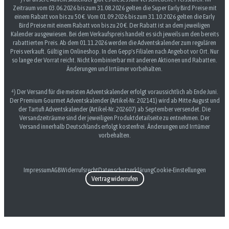
Zeitraum vom 03.06.2026 bis zum 31.08.2026 gelten die Super Early Bird Preise mit
einem Rabatt von bis zu 50 €. Vom 01.09.2026 bis zum 31.10.2026 gelten die Early
Bird Preise mit einem Rabatt von bis zu 20 €. Der Rabatt ist an dem jeweiligen
Kalender ausgewiesen. Bei dem Verkaufspreis handelt es sich jeweils um den bereits
rabattierten Preis. Ab dem 01.11.2026 werden die Adventskalender zum regulären
Preis verkauft. Gültig im Onlineshop. In den Gepp's Filialen nach Angebot vor Ort. Nur
so lange der Vorrat reicht. Nicht kombinierbar mit anderen Aktionen und Rabatten.
Änderungen und Irrtümer vorbehalten.
⁴) Der Versand für die meisten Adventskalender erfolgt voraussichtlich ab Ende Juni.
Der Premium Gourmet Adventskalender (Artikel-Nr. 202141) wird ab Mitte August und
der Tartufi Adventskalender (Artikel-Nr. 202607) ab September versendet. Die
Versandzeiträume sind der jeweiligen Produktdetailseite zu entnehmen. Der
Versand innerhalb Deutschlands erfolgt kostenfrei. Änderungen und Irrtümer
vorbehalten.
Impressum
AGB
Widerrufsrecht
Datenschutzerklärung
Cookie-Einstellungen
Vertrag widerrufen