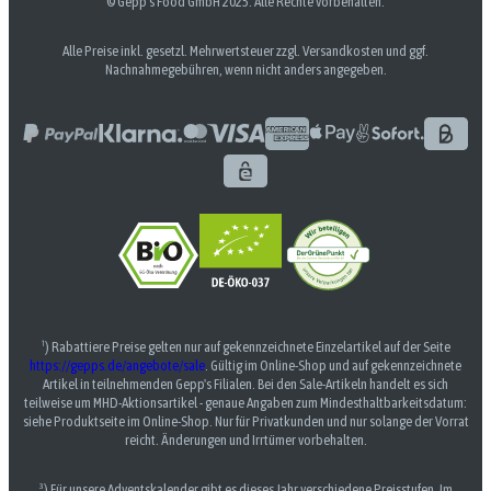
© Gepp’s Food GmbH 2025. Alle Rechte vorbehalten.
Alle Preise inkl. gesetzl. Mehrwertsteuer zzgl. Versandkosten und ggf.
Nachnahmegebühren, wenn nicht anders angegeben.
¹) Rabattiere Preise gelten nur auf gekennzeichnete Einzelartikel auf der Seite
https://gepps.de/angebote/sale
. Gültig im Online-Shop und auf gekennzeichnete
Artikel in teilnehmenden Gepp's Filialen. Bei den Sale-Artikeln handelt es sich
teilweise um MHD-Aktionsartikel - genaue Angaben zum Mindesthaltbarkeitsdatum:
siehe Produktseite im Online-Shop. Nur für Privatkunden und nur solange der Vorrat
reicht. Änderungen und Irrtümer vorbehalten.
³) Für unsere Adventskalender gibt es dieses Jahr verschiedene Preisstufen. Im