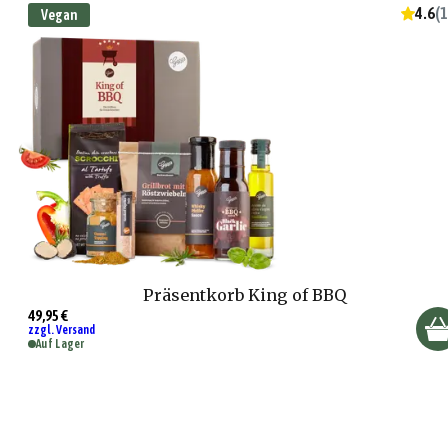
4.6
(
1
Vegan
Präsentkorb King of BBQ
49,95 €
zzgl. Versand
Auf Lager