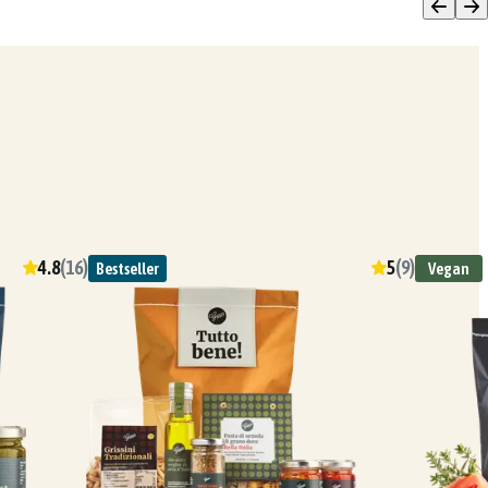
4.8
(
16
)
5
(
9
)
Bestseller
Vegan