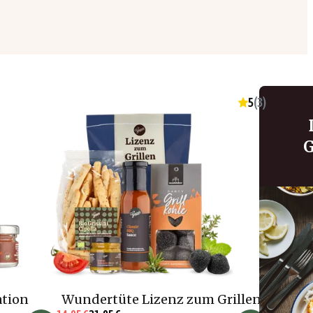
5
(
3
)
G
ation
Wundertüte Lizenz zum Grillen