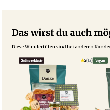
Das wirst du auch m
Diese Wundertüten sind bei anderen Kunden
5
(
12
)
Online exklusiv
Vegan