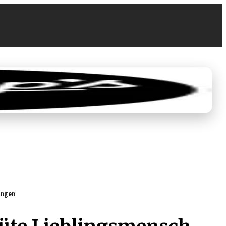
0
0,00 €
tungen