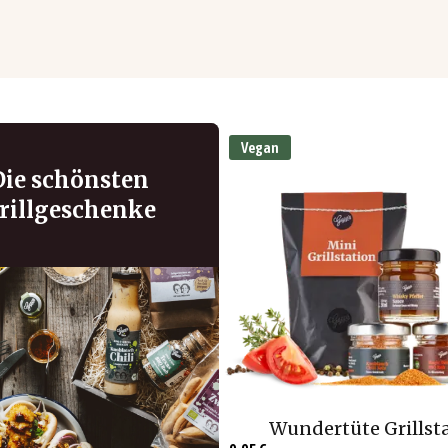
Vegan
Die schönsten
rillgeschenke
Wundertüte Grillst