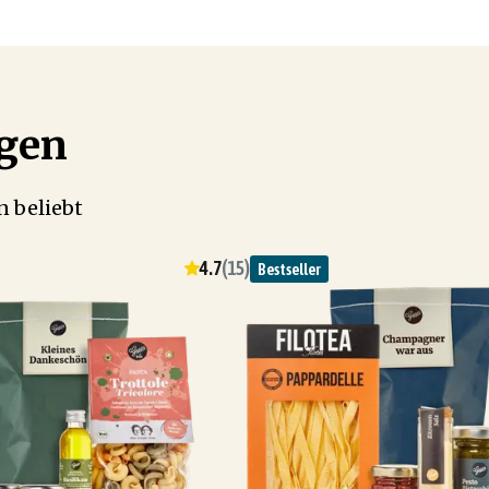
ögen
 beliebt
4.7
(
15
)
Bestseller