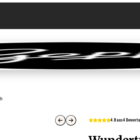
llen
Feinkost-Abo
Firmenkunden
Sale
ch
4.8 aus 4 Bewer