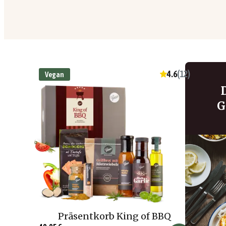
4.6
(
12
)
Vegan
G
Präsentkorb King of BBQ