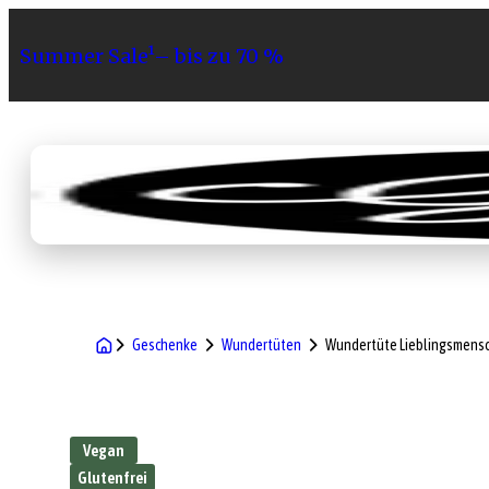
Summer Sale¹– bis zu 70 %
Sortiment
Geschenke
Gri
Geschenke
Wundertüten
Wundertüte Lieblingsmens
Vegan
Glutenfrei