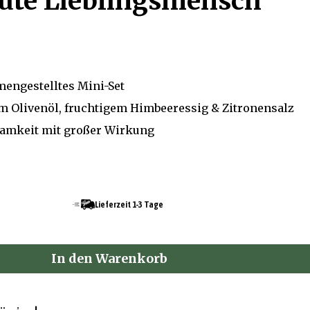
üte Lieblingsmensch
engestelltes Mini-Set
m Olivenöl, fruchtigem Himbeeressig & Zitronensalz
amkeit mit großer Wirkung
Lieferzeit 1-3 Tage
In den Warenkorb