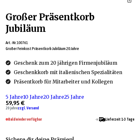
Großer Präsentkorb
Jubiläum
Art.-Nr.
100761
Großer Feinkost Präsentkorb Jubiläum 20 Jahre
Geschenk zum 20 jährigen Firmenjubiläum
Geschenkkorb mit italienischen Spezialitäten
Präsentkorb für Mitarbeiter und Kollegen
5 Jahre
10 Jahre
20 Jahre
25 Jahre
59,95 €
20 jahre
zzgl. Versand
Bald wieder verfügbar
Lieferzeit 1-3 Tage
Sichere dir deine Prämien!