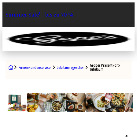
Summer Sale¹– bis zu 70 %
0
Großer Präsentkorb
Firmenkundenservice
Jubiläumsgeschenke
Jubiläum