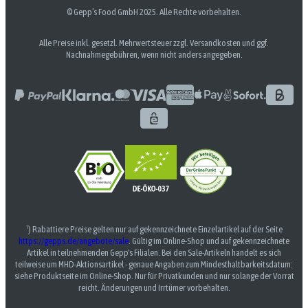
© Gepp’s Food GmbH 2025. Alle Rechte vorbehalten.
Alle Preise inkl. gesetzl. Mehrwertsteuer zzgl. Versandkosten und ggf.
Nachnahmegebühren, wenn nicht anders angegeben.
¹) Rabattiere Preise gelten nur auf gekennzeichnete Einzelartikel auf der Seite
https://gepps.de/angebote/sale
. Gültig im Online-Shop und auf gekennzeichnete
Artikel in teilnehmenden Gepp's Filialen. Bei den Sale-Artikeln handelt es sich
teilweise um MHD-Aktionsartikel - genaue Angaben zum Mindesthaltbarkeitsdatum:
siehe Produktseite im Online-Shop. Nur für Privatkunden und nur solange der Vorrat
reicht. Änderungen und Irrtümer vorbehalten.