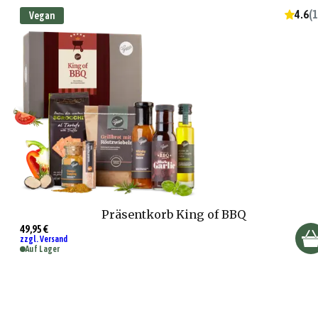
4.6
(
1
Vegan
Präsentkorb King of BBQ
49,95 €
zzgl. Versand
Auf Lager