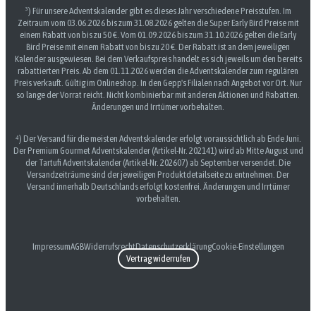
³) Für unsere Adventskalender gibt es dieses Jahr verschiedene Preisstufen. Im
Zeitraum vom 03.06.2026 bis zum 31.08.2026 gelten die Super Early Bird Preise mit
einem Rabatt von bis zu 50 €. Vom 01.09.2026 bis zum 31.10.2026 gelten die Early
Bird Preise mit einem Rabatt von bis zu 20 €. Der Rabatt ist an dem jeweiligen
Kalender ausgewiesen. Bei dem Verkaufspreis handelt es sich jeweils um den bereits
rabattierten Preis. Ab dem 01.11.2026 werden die Adventskalender zum regulären
Preis verkauft. Gültig im Onlineshop. In den Gepp's Filialen nach Angebot vor Ort. Nur
so lange der Vorrat reicht. Nicht kombinierbar mit anderen Aktionen und Rabatten.
Änderungen und Irrtümer vorbehalten.
⁴) Der Versand für die meisten Adventskalender erfolgt voraussichtlich ab Ende Juni.
Der Premium Gourmet Adventskalender (Artikel-Nr. 202141) wird ab Mitte August und
der Tartufi Adventskalender (Artikel-Nr. 202607) ab September versendet. Die
Versandzeiträume sind der jeweiligen Produktdetailseite zu entnehmen. Der
Versand innerhalb Deutschlands erfolgt kostenfrei. Änderungen und Irrtümer
vorbehalten.
Impressum
AGB
Widerrufsrecht
Datenschutzerklärung
Cookie-Einstellungen
Vertrag widerrufen