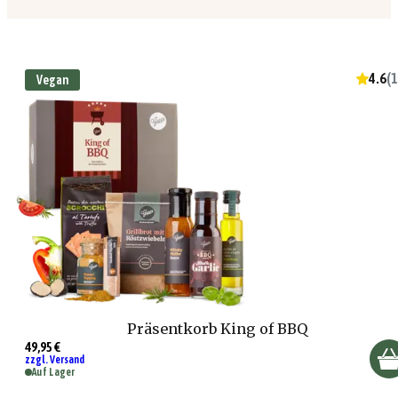
4.6
(
1
Vegan
Präsentkorb King of BBQ
49,95 €
zzgl. Versand
Auf Lager