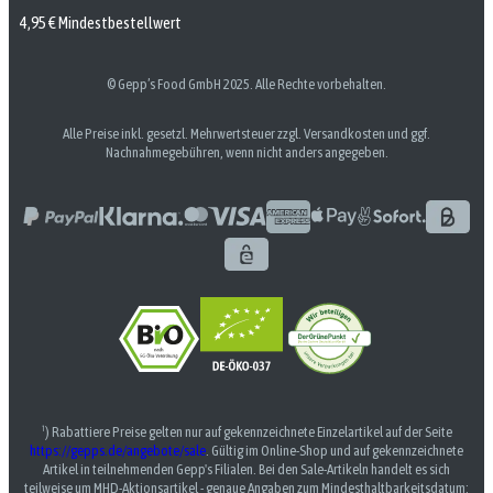
4,95 € Mindestbestellwert
© Gepp’s Food GmbH 2025. Alle Rechte vorbehalten.
Alle Preise inkl. gesetzl. Mehrwertsteuer zzgl. Versandkosten und ggf.
Nachnahmegebühren, wenn nicht anders angegeben.
¹) Rabattiere Preise gelten nur auf gekennzeichnete Einzelartikel auf der Seite
https://gepps.de/angebote/sale
. Gültig im Online-Shop und auf gekennzeichnete
Artikel in teilnehmenden Gepp's Filialen. Bei den Sale-Artikeln handelt es sich
teilweise um MHD-Aktionsartikel - genaue Angaben zum Mindesthaltbarkeitsdatum: