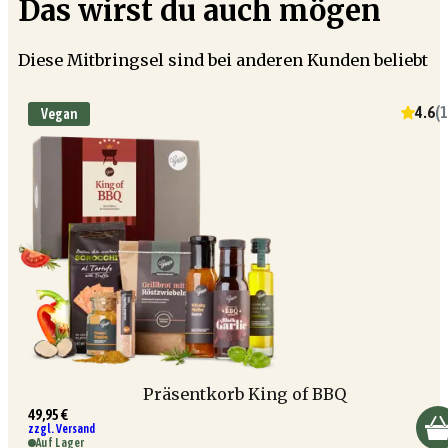
Das wirst du auch mögen
Diese Mitbringsel sind bei anderen Kunden beliebt
4.6
(
1
Vegan
Präsentkorb King of BBQ
49,95 €
zzgl. Versand
Auf Lager