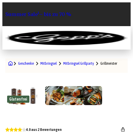
Summer Sale¹– bis zu 70 %
0
Geschenke
Mitbringsel
Mitbringsel Grillparty
Grillmeister
Glutenfrei
4.0 aus 2 Bewertungen