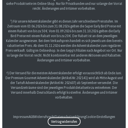
siehe Produktseite im Online-Shop. Nur für Privatkunden und nur solange der Vorrat
reicht. Änderungen und Irrtümer vorbehalten.
³) Für unsere Adventskalender gibt es dieses Jahr verschiedene Preisstufen. Im
Zeitraum vom 03.06.2026 bis zum 31.08.2026 gelten die Super Early Bird Preise mit
einem Rabatt von bis zu 50 €. Vom 01.09.2026 bis zum 31.10.2026 gelten die Early
Bird Preise mit einem Rabatt von bis zu 20 €. Der Rabatt ist an dem jeweiligen
Kalender ausgewiesen. Bei dem Verkaufspreis handelt es sich jeweils um den bereits
rabattierten Preis. Ab dem 01.11.2026 werden die Adventskalender zum regulären
Preis verkauft. Gültig im Onlineshop. In den Gepp's Filialen nach Angebot vor Ort. Nur
so lange der Vorrat reicht. Nicht kombinierbar mit anderen Aktionen und Rabatten.
Änderungen und Irrtümer vorbehalten.
⁴) Der Versand für die meisten Adventskalender erfolgt voraussichtlich ab Ende Juni.
Der Premium Gourmet Adventskalender (Artikel-Nr. 202141) wird ab Mitte August und
der Tartufi Adventskalender (Artikel-Nr. 202607) ab September versendet. Die
Versandzeiträume sind der jeweiligen Produktdetailseite zu entnehmen. Der
Versand innerhalb Deutschlands erfolgt kostenfrei. Änderungen und Irrtümer
vorbehalten.
Impressum
AGB
Widerrufsrecht
Datenschutzerklärung
Cookie-Einstellungen
Vertrag widerrufen