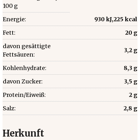
100 g
Energie:
930 kJ,225 kcal
Fett:
20 g
davon gesättigte
3,2 g
Fettsäuren:
Kohlenhydrate:
8,3 g
davon Zucker:
3,5 g
Protein/Eiweiß:
2 g
Salz:
2,8 g
Herkunft