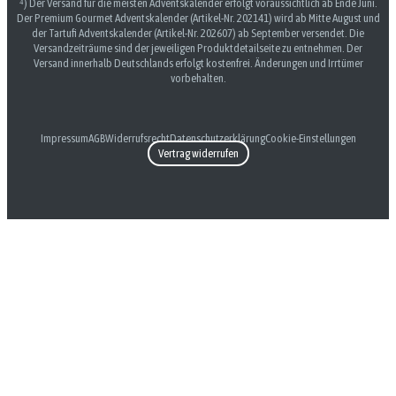
⁴) Der Versand für die meisten Adventskalender erfolgt voraussichtlich ab Ende Juni.
Der Premium Gourmet Adventskalender (Artikel-Nr. 202141) wird ab Mitte August und
der Tartufi Adventskalender (Artikel-Nr. 202607) ab September versendet. Die
Versandzeiträume sind der jeweiligen Produktdetailseite zu entnehmen. Der
Versand innerhalb Deutschlands erfolgt kostenfrei. Änderungen und Irrtümer
vorbehalten.
Impressum
AGB
Widerrufsrecht
Datenschutzerklärung
Cookie-Einstellungen
Vertrag widerrufen