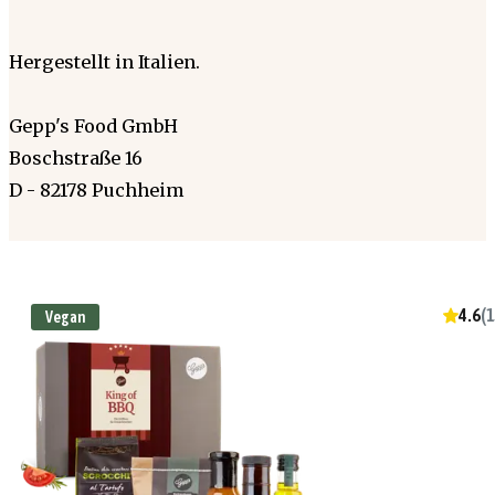
Hergestellt in Italien.
Gepp's Food GmbH
Boschstraße 16
D - 82178 Puchheim
4.6
(
1
Vegan