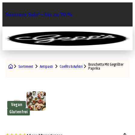
Summer Sale¹– bis zu 70 %
0
Bruschetta Mit Gegrillter
Sortiment
Antipasti
Confits & Aufstriche
Paprika
Vegan
Glutenfrei