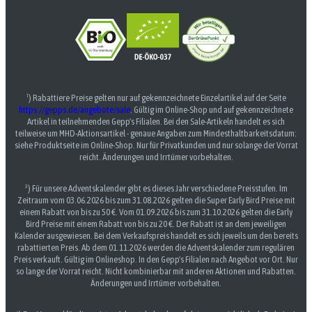
¹) Rabattiere Preise gelten nur auf gekennzeichnete Einzelartikel auf der Seite
https://gepps.de/angebote/sale
. Gültig im Online-Shop und auf gekennzeichnete
Artikel in teilnehmenden Gepp's Filialen. Bei den Sale-Artikeln handelt es sich
teilweise um MHD-Aktionsartikel - genaue Angaben zum Mindesthaltbarkeitsdatum:
siehe Produktseite im Online-Shop. Nur für Privatkunden und nur solange der Vorrat
reicht. Änderungen und Irrtümer vorbehalten.
³) Für unsere Adventskalender gibt es dieses Jahr verschiedene Preisstufen. Im
Zeitraum vom 03.06.2026 bis zum 31.08.2026 gelten die Super Early Bird Preise mit
einem Rabatt von bis zu 50 €. Vom 01.09.2026 bis zum 31.10.2026 gelten die Early
Bird Preise mit einem Rabatt von bis zu 20 €. Der Rabatt ist an dem jeweiligen
Kalender ausgewiesen. Bei dem Verkaufspreis handelt es sich jeweils um den bereits
rabattierten Preis. Ab dem 01.11.2026 werden die Adventskalender zum regulären
Preis verkauft. Gültig im Onlineshop. In den Gepp's Filialen nach Angebot vor Ort. Nur
so lange der Vorrat reicht. Nicht kombinierbar mit anderen Aktionen und Rabatten.
Änderungen und Irrtümer vorbehalten.