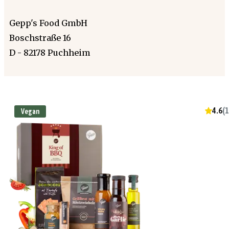
Gepp's Food GmbH
Boschstraße 16
D - 82178 Puchheim
4.6
(
1
Vegan