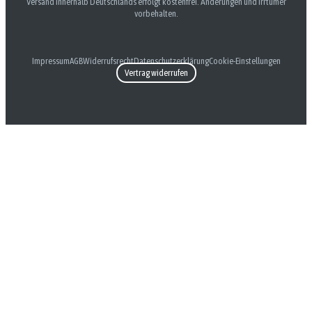
Versand innerhalb Deutschlands erfolgt kostenfrei. Änderungen und Irrtümer
vorbehalten.
Impressum
AGB
Widerrufsrecht
Datenschutzerklärung
Cookie-Einstellungen
Vertrag widerrufen