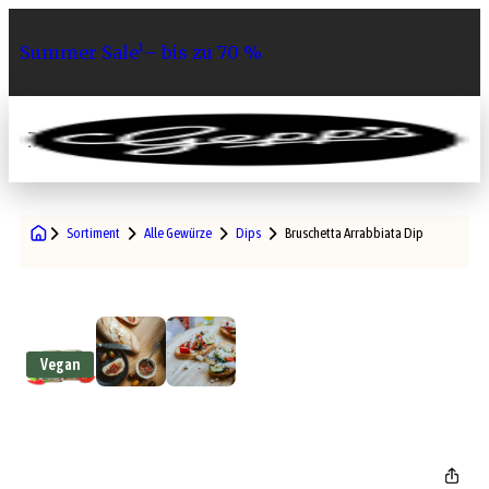
Summer Sale¹– bis zu 70 %
0
Sortiment
Alle Gewürze
Dips
Bruschetta Arrabbiata Dip
Vegan