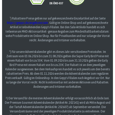
¹) Rabattiere Preise gelten nur auf gekennzeichnete Einzelartikel auf der Seite
https://gepps.de/angebote/sale
. Gültig im Online-Shop und auf gekennzeichnete
Artikel in teilnehmenden Gepp's Filialen. Bei den Sale-Artikeln handelt es sich
teilweise um MHD-Aktionsartikel - genaue Angaben zum Mindesthaltbarkeitsdatum:
siehe Produktseite im Online-Shop. Nur für Privatkunden und nur solange der Vorrat
reicht. Änderungen und Irrtümer vorbehalten.
³) Für unsere Adventskalender gibt es dieses Jahr verschiedene Preisstufen. Im
Zeitraum vom 03.06.2026 bis zum 31.08.2026 gelten die Super Early Bird Preise mit
einem Rabatt von bis zu 50 €. Vom 01.09.2026 bis zum 31.10.2026 gelten die Early
Bird Preise mit einem Rabatt von bis zu 20 €. Der Rabatt ist an dem jeweiligen
Kalender ausgewiesen. Bei dem Verkaufspreis handelt es sich jeweils um den bereits
rabattierten Preis. Ab dem 01.11.2026 werden die Adventskalender zum regulären
Preis verkauft. Gültig im Onlineshop. In den Gepp's Filialen nach Angebot vor Ort. Nur
so lange der Vorrat reicht. Nicht kombinierbar mit anderen Aktionen und Rabatten.
Änderungen und Irrtümer vorbehalten.
⁴) Der Versand für die meisten Adventskalender erfolgt voraussichtlich ab Ende Juni.
Der Premium Gourmet Adventskalender (Artikel-Nr. 202141) wird ab Mitte August und
der Tartufi Adventskalender (Artikel-Nr. 202607) ab September versendet. Die
Versandzeiträume sind der jeweiligen Produktdetailseite zu entnehmen. Der