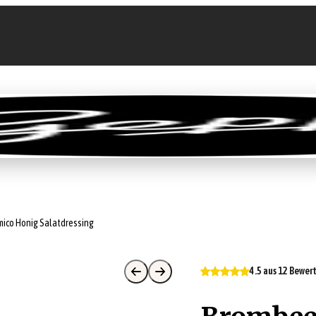
llen
Feinkost-Abo
Firmenkunden
Sale
ico Honig Salatdressing
4.5 aus 12 Bewe