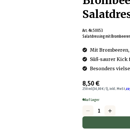
Brombee
Salatdre
Art.-Nr.
50053
Salatdressing mit Brombeeren
Mit Brombeeren,
Süß-saurer Kick f
Besonders vielse
8,50 €
250 ml
(34,00 € / l), inkl. MwSt,
zz
Auf Lager