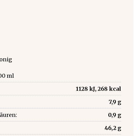
onig
00 ml
1128 kJ, 268 kcal
7,9 g
säuren:
0,9 g
46,2 g