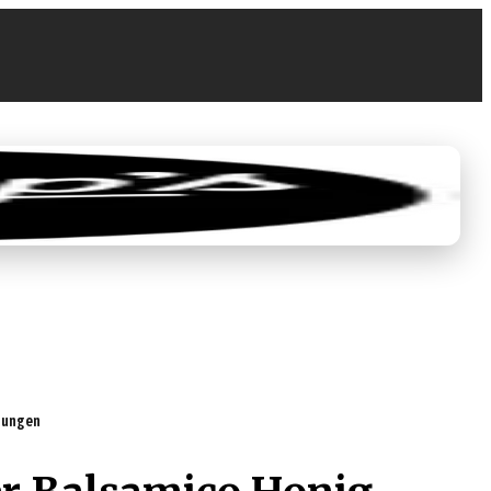
0
0,00 €
rtungen