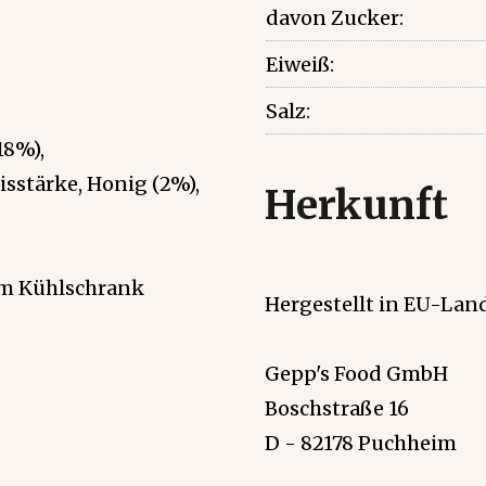
davon Zucker:
Eiweiß:
Salz:
18%),
eisstärke, Honig (2%),
Herkunft
im Kühlschrank
Hergestellt in EU-Land
Gepp's Food GmbH
Boschstraße 16
D - 82178 Puchheim