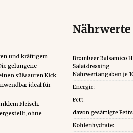
Nährwerte
ren und kräftigem
Brombeer Balsamico H
 Die gelungene
Salatdressing
Nährwertangaben je 1
einen süßsauren Kick.
nwendbar ideal für
Energie:
Fett:
unklem Fleisch.
davon gesättigte Fett
ergestellt, ohne
Kohlenhydrate: