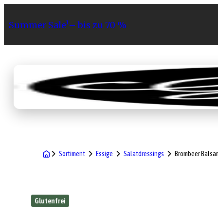
Summer Sale¹– bis zu 70 %
Sortiment
Geschenke
Gri
Sortiment
Essige
Salatdressings
Brombeer Balsam
Glutenfrei