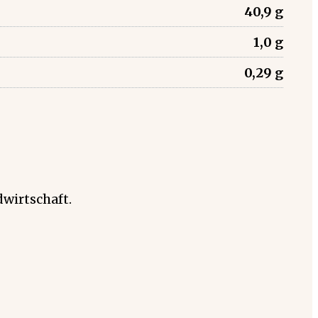
40,9 g
1,0 g
0,29 g
wirtschaft.