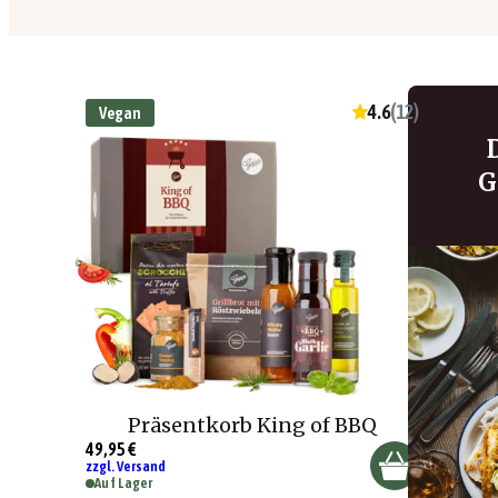
4.6
(
12
)
Vegan
G
Präsentkorb King of BBQ
49,95 €
zzgl. Versand
Auf Lager