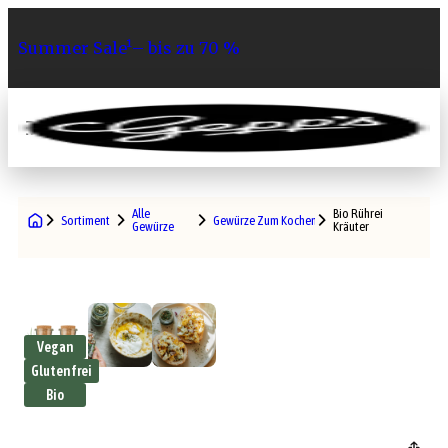
Summer Sale¹– bis zu 70 %
0
Alle
Bio Rührei
Sortiment
Gewürze Zum Kochen
Gewürze
Kräuter
Vegan
Glutenfrei
Bio