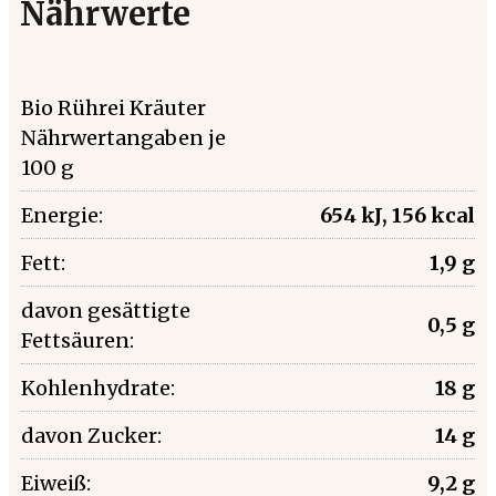
Nährwerte
Bio Rührei Kräuter
Nährwertangaben je
100 g
Energie:
654 kJ, 156 kcal
Fett:
1,9 g
davon gesättigte
0,5 g
Fettsäuren:
Kohlenhydrate:
18 g
davon Zucker:
14 g
Eiweiß:
9,2 g