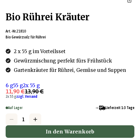
Bio Rührei Kräuter
Art.-Nr.
21810
Bio Gewürzsalz für Rührei
2 x 55 g im Vorteilsset
Gewürzmischung perfekt fürs Frühstück
Gartenkräuter für Rührei, Gemüse und Suppen
6 g
55 g
2x 55 g
11,90 €
13,90 €
2x 55 g
zzgl. Versand
Auf Lager
Lieferzeit 1-3 Tage
In den Warenkorb