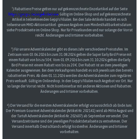
¹) Rabattiere Preise gelten nur auf gekennzeichnete Einzelartikel auf der Seite
https://gepps.de/angebote/sale
. Gültig im Online-Shop und auf gekennzeichnete
Artikel in teilnehmenden Gepp's Filialen. Bei den Sale-Artikeln handelt es sich
teilweise um MHD-Aktionsartikel - genaue Angaben zum Mindesthaltbarkeitsdatum:
siehe Produktseite im Online-Shop. Nur für Privatkunden und nur solange der Vorrat
reicht. Änderungen und Irrtümer vorbehalten.
³) Für unsere Adventskalender gibt es dieses Jahr verschiedene Preisstufen. Im
Zeitraum vom 03.06.2026 bis zum 31.08.2026 gelten die Super Early Bird Preise mit
einem Rabatt von bis zu 50 €. Vom 01.09.2026 bis zum 31.10.2026 gelten die Early
Bird Preise mit einem Rabatt von bis zu 20 €. Der Rabatt ist an dem jeweiligen
Kalender ausgewiesen. Bei dem Verkaufspreis handelt es sich jeweils um den bereits
rabattierten Preis. Ab dem 01.11.2026 werden die Adventskalender zum regulären
Preis verkauft. Gültig im Onlineshop. In den Gepp's Filialen nach Angebot vor Ort. Nur
so lange der Vorrat reicht. Nicht kombinierbar mit anderen Aktionen und Rabatten.
Änderungen und Irrtümer vorbehalten.
⁴) Der Versand für die meisten Adventskalender erfolgt voraussichtlich ab Ende Juni.
Der Premium Gourmet Adventskalender (Artikel-Nr. 202141) wird ab Mitte August und
der Tartufi Adventskalender (Artikel-Nr. 202607) ab September versendet. Die
Versandzeiträume sind der jeweiligen Produktdetailseite zu entnehmen. Der
Versand innerhalb Deutschlands erfolgt kostenfrei. Änderungen und Irrtümer
vorbehalten.