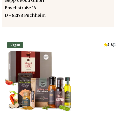
Gepp's Food GmbH
Boschstraße 16
D - 82178 Puchheim
4.6
(
1
Vegan