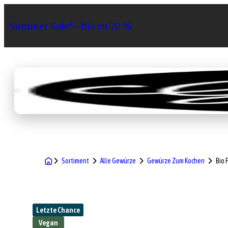
Summer Sale¹– bis zu 70 %
Sortiment
Geschenke
Gri
Sortiment
Alle Gewürze
Gewürze Zum Kochen
Bio 
Letzte Chance
Vegan