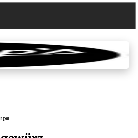
0
0,00 €
tungen