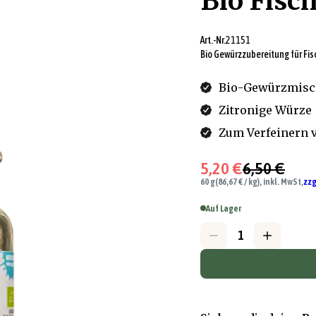
Bio Fisc
Art.-Nr.
21151
Bio Gewürzzubereitung für Fis
Bio-Gewürzmisch
Zitronige Würze
Zum Verfeinern 
5,20 €
6,50 €
60 g
(86,67 € / kg), inkl. MwSt,
zzg
Auf Lager