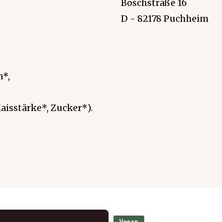
Boschstraße 16
D - 82178 Puchheim
n*,
aisstärke*, Zucker*).
Vegan