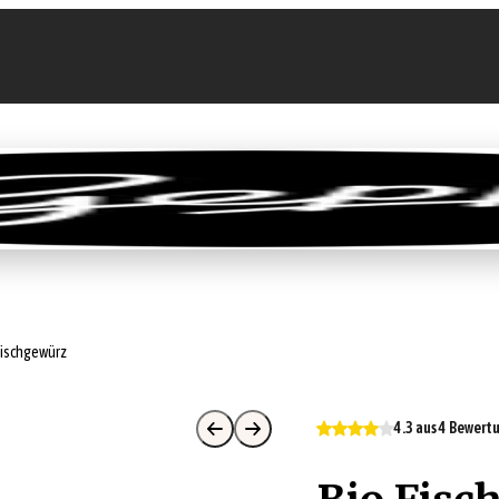
llen
Feinkost-Abo
Firmenkunden
Sale
Fischgewürz
4.3 aus 4 Bewer