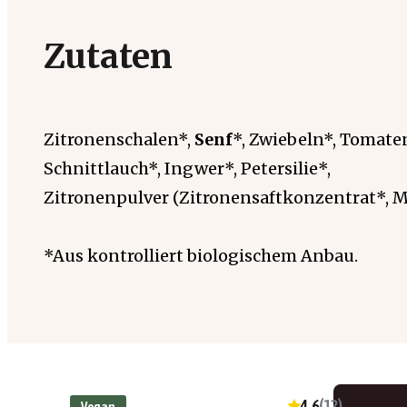
Zutaten
Zitronenschalen*,
Senf
*, Zwiebeln*, Tomate
Schnittlauch*, Ingwer*, Petersilie*,
Zitronenpulver (Zitronensaftkonzentrat*, M
*Aus kontrolliert biologischem Anbau.
4.6
(
12
)
Vegan