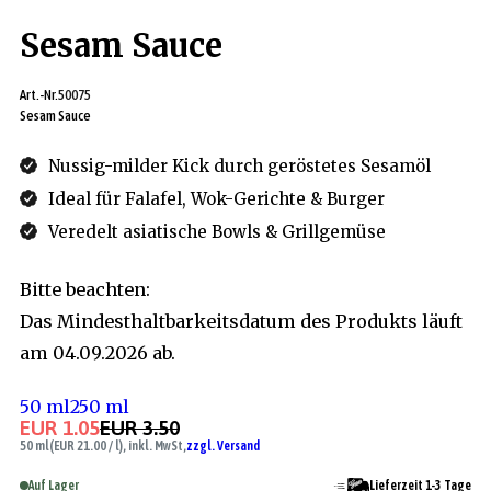
Sesam Sauce
Art.-Nr.
50075
Sesam Sauce
Nussig-milder Kick durch geröstetes Sesamöl
Ideal für Falafel, Wok-Gerichte & Burger
Veredelt asiatische Bowls & Grillgemüse
Bitte beachten:
Das Mindesthaltbarkeitsdatum des Produkts läuft
am 04.09.2026 ab.
50 ml
250 ml
EUR 1.05
EUR 3.50
50 ml
(EUR 21.00 / l), inkl. MwSt,
zzgl. Versand
Auf Lager
Lieferzeit 1-3 Tage