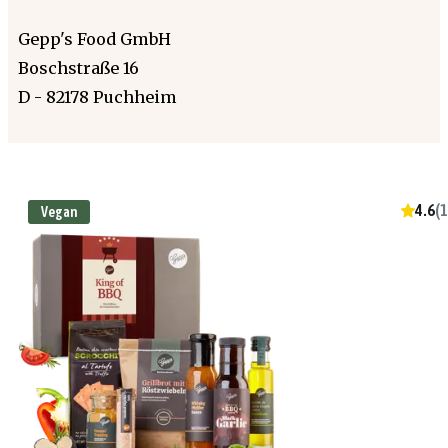
Gepp's Food GmbH
Boschstraße 16
D - 82178 Puchheim
4.6
(
1
Vegan