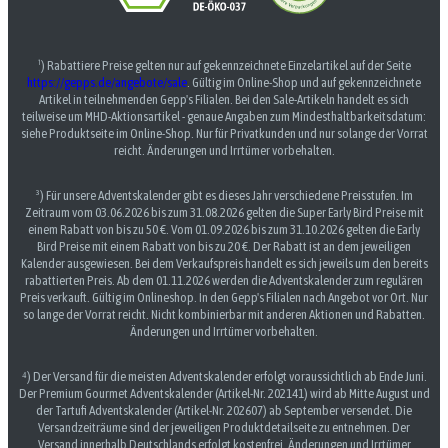
¹) Rabattiere Preise gelten nur auf gekennzeichnete Einzelartikel auf der Seite
https://gepps.de/angebote/sale
. Gültig im Online-Shop und auf gekennzeichnete
Artikel in teilnehmenden Gepp's Filialen. Bei den Sale-Artikeln handelt es sich
teilweise um MHD-Aktionsartikel - genaue Angaben zum Mindesthaltbarkeitsdatum:
siehe Produktseite im Online-Shop. Nur für Privatkunden und nur solange der Vorrat
reicht. Änderungen und Irrtümer vorbehalten.
³) Für unsere Adventskalender gibt es dieses Jahr verschiedene Preisstufen. Im
Zeitraum vom 03.06.2026 bis zum 31.08.2026 gelten die Super Early Bird Preise mit
einem Rabatt von bis zu 50 €. Vom 01.09.2026 bis zum 31.10.2026 gelten die Early
Bird Preise mit einem Rabatt von bis zu 20 €. Der Rabatt ist an dem jeweiligen
Kalender ausgewiesen. Bei dem Verkaufspreis handelt es sich jeweils um den bereits
rabattierten Preis. Ab dem 01.11.2026 werden die Adventskalender zum regulären
Preis verkauft. Gültig im Onlineshop. In den Gepp's Filialen nach Angebot vor Ort. Nur
so lange der Vorrat reicht. Nicht kombinierbar mit anderen Aktionen und Rabatten.
Änderungen und Irrtümer vorbehalten.
⁴) Der Versand für die meisten Adventskalender erfolgt voraussichtlich ab Ende Juni.
Der Premium Gourmet Adventskalender (Artikel-Nr. 202141) wird ab Mitte August und
der Tartufi Adventskalender (Artikel-Nr. 202607) ab September versendet. Die
Versandzeiträume sind der jeweiligen Produktdetailseite zu entnehmen. Der
Versand innerhalb Deutschlands erfolgt kostenfrei. Änderungen und Irrtümer