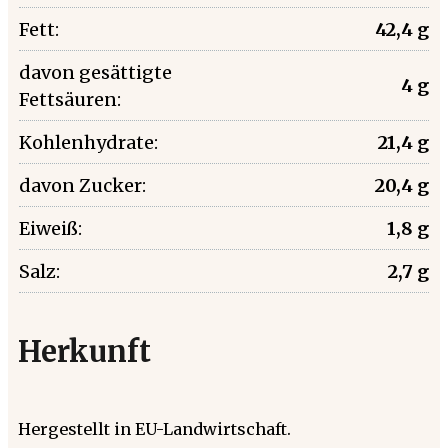
Fett:
42,4 g
davon gesättigte
4 g
Fettsäuren:
Kohlenhydrate:
21,4 g
davon Zucker:
20,4 g
Eiweiß:
1,8 g
Salz:
2,7 g
Herkunft
Hergestellt in EU-Landwirtschaft.