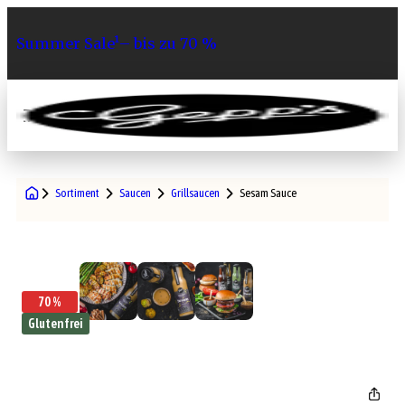
Summer Sale¹– bis zu 70 %
0
Sortiment
Saucen
Grillsaucen
Sesam Sauce
70 %
Glutenfrei