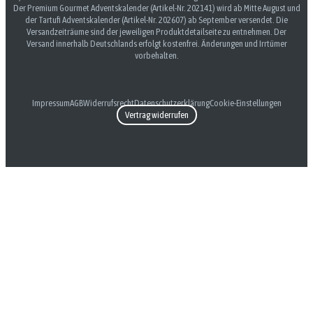
Der Premium Gourmet Adventskalender (Artikel-Nr. 202141) wird ab Mitte August und
der Tartufi Adventskalender (Artikel-Nr. 202607) ab September versendet. Die
Versandzeiträume sind der jeweiligen Produktdetailseite zu entnehmen. Der
Versand innerhalb Deutschlands erfolgt kostenfrei. Änderungen und Irrtümer
vorbehalten.
Impressum
AGB
Widerrufsrecht
Datenschutzerklärung
Cookie-Einstellungen
Vertrag widerrufen