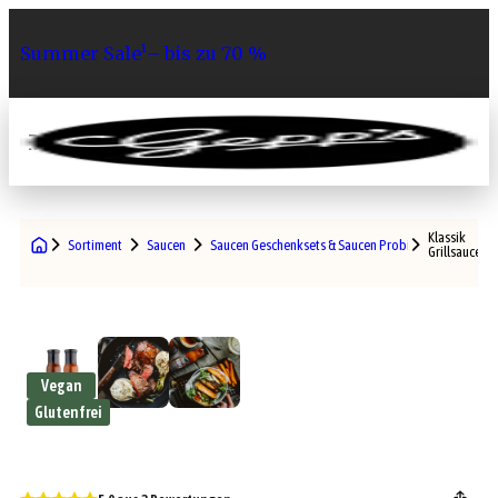
Summer Sale¹– bis zu 70 %
0
Klassik
Sortiment
Saucen
Saucen Geschenksets & Saucen Probiersets
Grillsaucen S
Vegan
Glutenfrei