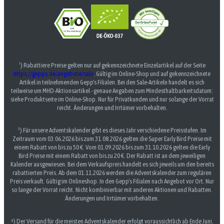
¹) Rabattiere Preise gelten nur auf gekennzeichnete Einzelartikel auf der Seite
https://gepps.de/angebote/sale
. Gültig im Online-Shop und auf gekennzeichnete
Artikel in teilnehmenden Gepp's Filialen. Bei den Sale-Artikeln handelt es sich
teilweise um MHD-Aktionsartikel - genaue Angaben zum Mindesthaltbarkeitsdatum:
siehe Produktseite im Online-Shop. Nur für Privatkunden und nur solange der Vorrat
reicht. Änderungen und Irrtümer vorbehalten.
³) Für unsere Adventskalender gibt es dieses Jahr verschiedene Preisstufen. Im
Zeitraum vom 03.06.2026 bis zum 31.08.2026 gelten die Super Early Bird Preise mit
einem Rabatt von bis zu 50 €. Vom 01.09.2026 bis zum 31.10.2026 gelten die Early
Bird Preise mit einem Rabatt von bis zu 20 €. Der Rabatt ist an dem jeweiligen
Kalender ausgewiesen. Bei dem Verkaufspreis handelt es sich jeweils um den bereits
rabattierten Preis. Ab dem 01.11.2026 werden die Adventskalender zum regulären
Preis verkauft. Gültig im Onlineshop. In den Gepp's Filialen nach Angebot vor Ort. Nur
so lange der Vorrat reicht. Nicht kombinierbar mit anderen Aktionen und Rabatten.
Änderungen und Irrtümer vorbehalten.
⁴) Der Versand für die meisten Adventskalender erfolgt voraussichtlich ab Ende Juni.