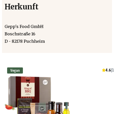
Herkunft
Gepp's Food GmbH
Boschstraße 16
D - 82178 Puchheim
4.6
(
1
Vegan