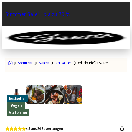
Summer Sale¹– bis zu 70 %
0
Sortiment
Saucen
Grillsaucen
Whisky Pfeffer Sauce
Bestseller
Vegan
Glutenfrei
4.7 aus 24 Bewertungen