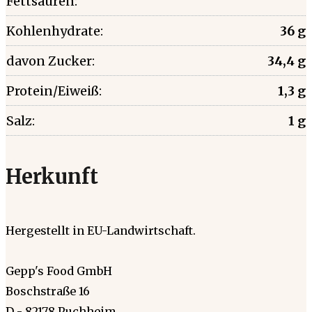
Fettsäuren:
Kohlenhydrate:
36 g
davon Zucker:
34,4 g
Protein/Eiweiß:
1,3 g
Salz:
1 g
Herkunft
Hergestellt in EU-Landwirtschaft.
Gepp's Food GmbH
Boschstraße 16
D - 82178 Puchheim