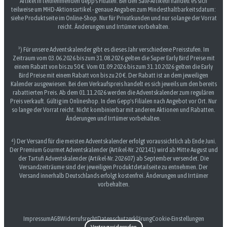
Artikel in teilnehmenden Gepp's Filialen. Bei den Sale-Artikeln handelt es sich
teilweise um MHD-Aktionsartikel - genaue Angaben zum Mindesthaltbarkeitsdatum:
siehe Produktseite im Online-Shop. Nur für Privatkunden und nur solange der Vorrat
reicht. Änderungen und Irrtümer vorbehalten.
³) Für unsere Adventskalender gibt es dieses Jahr verschiedene Preisstufen. Im
Zeitraum vom 03.06.2026 bis zum 31.08.2026 gelten die Super Early Bird Preise mit
einem Rabatt von bis zu 50 €. Vom 01.09.2026 bis zum 31.10.2026 gelten die Early
Bird Preise mit einem Rabatt von bis zu 20 €. Der Rabatt ist an dem jeweiligen
Kalender ausgewiesen. Bei dem Verkaufspreis handelt es sich jeweils um den bereits
rabattierten Preis. Ab dem 01.11.2026 werden die Adventskalender zum regulären
Preis verkauft. Gültig im Onlineshop. In den Gepp's Filialen nach Angebot vor Ort. Nur
so lange der Vorrat reicht. Nicht kombinierbar mit anderen Aktionen und Rabatten.
Änderungen und Irrtümer vorbehalten.
⁴) Der Versand für die meisten Adventskalender erfolgt voraussichtlich ab Ende Juni.
Der Premium Gourmet Adventskalender (Artikel-Nr. 202141) wird ab Mitte August und
der Tartufi Adventskalender (Artikel-Nr. 202607) ab September versendet. Die
Versandzeiträume sind der jeweiligen Produktdetailseite zu entnehmen. Der
Versand innerhalb Deutschlands erfolgt kostenfrei. Änderungen und Irrtümer
vorbehalten.
Impressum
AGB
Widerrufsrecht
Datenschutzerklärung
Cookie-Einstellungen