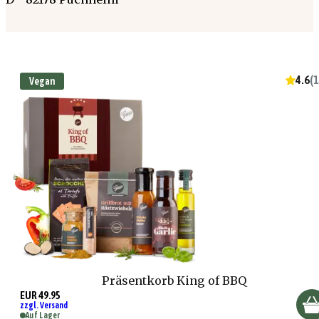
4.6
(
1
Vegan
Präsentkorb King of BBQ
EUR 49.95
zzgl. Versand
Auf Lager