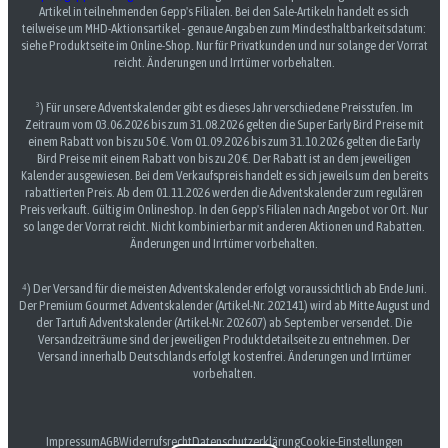
Artikel in teilnehmenden Gepp's Filialen. Bei den Sale-Artikeln handelt es sich
teilweise um MHD-Aktionsartikel - genaue Angaben zum Mindesthaltbarkeitsdatum:
siehe Produktseite im Online-Shop. Nur für Privatkunden und nur solange der Vorrat
reicht. Änderungen und Irrtümer vorbehalten.
³) Für unsere Adventskalender gibt es dieses Jahr verschiedene Preisstufen. Im
Zeitraum vom 03.06.2026 bis zum 31.08.2026 gelten die Super Early Bird Preise mit
einem Rabatt von bis zu 50 €. Vom 01.09.2026 bis zum 31.10.2026 gelten die Early
Bird Preise mit einem Rabatt von bis zu 20 €. Der Rabatt ist an dem jeweiligen
Kalender ausgewiesen. Bei dem Verkaufspreis handelt es sich jeweils um den bereits
rabattierten Preis. Ab dem 01.11.2026 werden die Adventskalender zum regulären
Preis verkauft. Gültig im Onlineshop. In den Gepp's Filialen nach Angebot vor Ort. Nur
so lange der Vorrat reicht. Nicht kombinierbar mit anderen Aktionen und Rabatten.
Änderungen und Irrtümer vorbehalten.
⁴) Der Versand für die meisten Adventskalender erfolgt voraussichtlich ab Ende Juni.
Der Premium Gourmet Adventskalender (Artikel-Nr. 202141) wird ab Mitte August und
der Tartufi Adventskalender (Artikel-Nr. 202607) ab September versendet. Die
Versandzeiträume sind der jeweiligen Produktdetailseite zu entnehmen. Der
Versand innerhalb Deutschlands erfolgt kostenfrei. Änderungen und Irrtümer
vorbehalten.
Impressum
AGB
Widerrufsrecht
Datenschutzerklärung
Cookie-Einstellungen