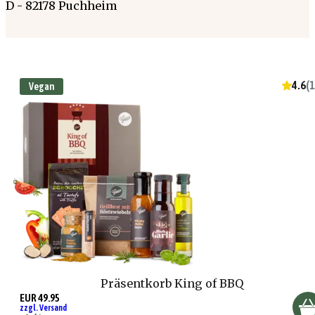
D - 82178 Puchheim
4.6
(
1
Vegan
Präsentkorb King of BBQ
EUR 49.95
zzgl. Versand