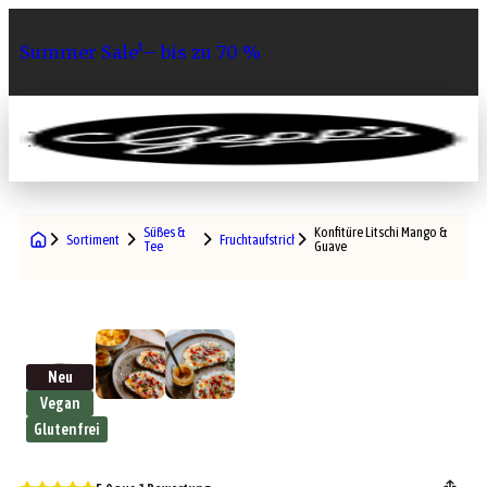
Summer Sale¹– bis zu 70 %
0
Süßes &
Konfitüre Litschi Mango &
Sortiment
Fruchtaufstriche
Tee
Guave
Neu
Vegan
Glutenfrei