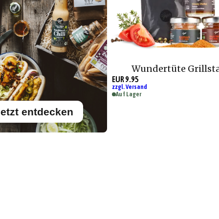
Wundertüte Grillst
EUR 9.95
zzgl. Versand
Auf Lager
etzt entdecken