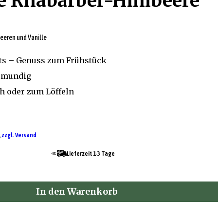
e Rhabarber-Himbeere
eeren und Vanille
its – Genuss zum Frühstück
llmundig
ch oder zum Löffeln
,
zzgl. Versand
Lieferzeit 1-3 Tage
In den Warenkorb