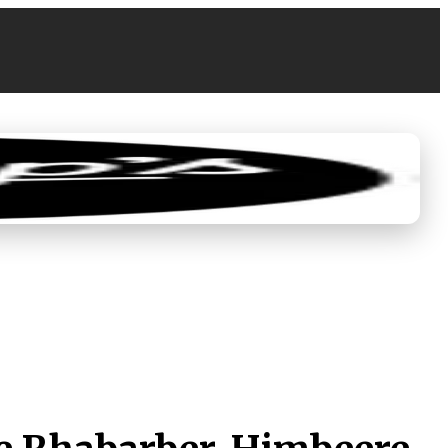
0
EUR 0.00