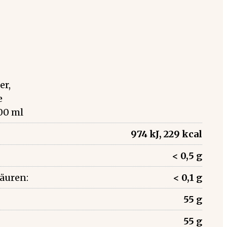
er,
e
00 ml
974 kJ, 229 kcal
< 0,5 g
säuren:
< 0,1 g
55 g
55 g