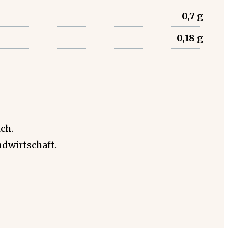
0,7 g
0,18 g
ch.
dwirtschaft.