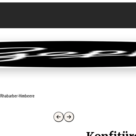
llen
Feinkost-Abo
Firmenkunden
Sale
e Rhabarber-Himbeere