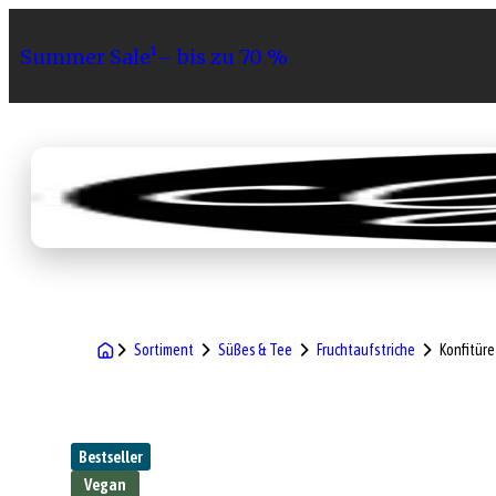
Summer Sale¹– bis zu 70 %
Sortiment
Geschenke
Gri
Sortiment
Süßes & Tee
Fruchtaufstriche
Konfitür
Bestseller
Vegan