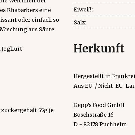
die Weichheit der
Eiweiß:
es Rhabarbers eine
issant oder einfach so
Salz:
e Mischung aus Säure
Herkunft
n Joghurt
Hergestellt in Frankrei
Aus EU-/ Nicht-EU-Lan
Gepp's Food GmbH
tzuckergehalt 55g je
Boschstraße 16
D - 82178 Puchheim