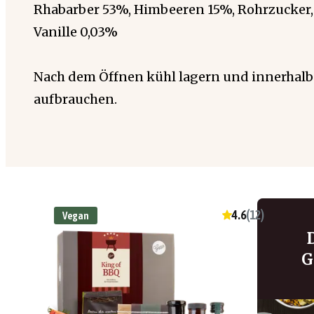
Rhabarber 53%, Himbeeren 15%, Rohrzucker, G
Vanille 0,03%
Nach dem Öffnen kühl lagern und innerhalb
aufbrauchen.
4.6
(
12
)
Vegan
G