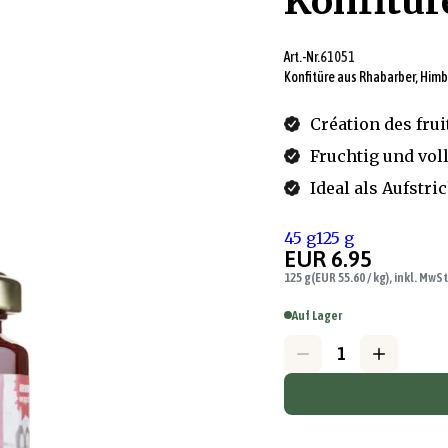
Konfitür
Art.-Nr.
61051
Konfitüre aus Rhabarber, Himb
Création des fru
Fruchtig und vo
Ideal als Aufstri
45 g
125 g
EUR 6.95
125 g
(EUR 55.60 / kg), inkl. MwSt
Auf Lager