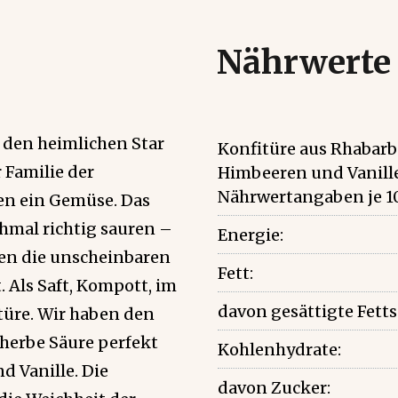
Nährwerte
r den heimlichen Star
Konfitüre aus Rhabarb
Familie der
Himbeeren und Vanill
Nährwertangaben je 1
en ein Gemüse. Das
hmal richtig sauren –
Energie:
ben die unscheinbaren
Fett:
 Als Saft, Kompott, im
davon gesättigte Fett
itüre. Wir haben den
 herbe Säure perfekt
Kohlenhydrate:
 Vanille. Die
davon Zucker: