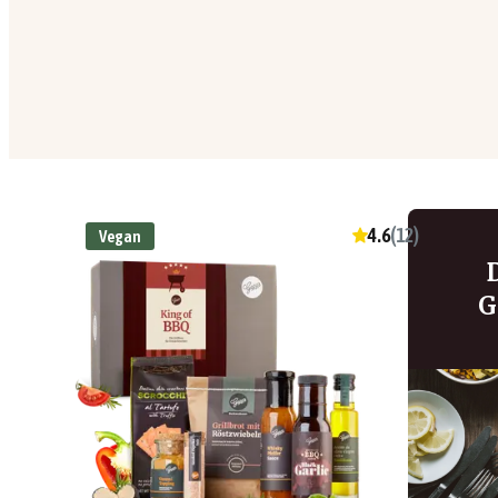
4.6
(
12
)
Vegan
G