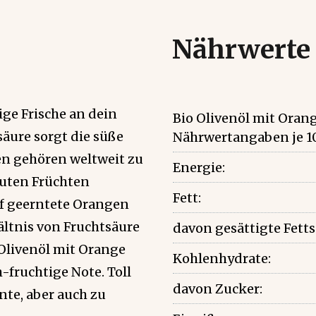
Nährwerte
ige Frische an dein
Bio Olivenöl mit Oran
säure sorgt die süße
Nährwertangaben je 1
en gehören weltweit zu
Energie:
auten Früchten
Fett:
if geerntete Orangen
ältnis von Fruchtsäure
davon gesättigte Fett
Olivenöl mit Orange
Kohlenhydrate:
-fruchtige Note. Toll
davon Zucker:
nte, aber auch zu