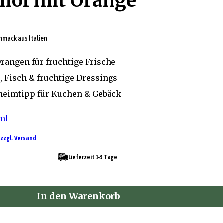
enöl mit Orange
hmack aus Italien
rangen für fruchtige Frische
l, Fisch & fruchtige Dressings
eheimtipp für Kuchen & Gebäck
ml
,
zzgl. Versand
Lieferzeit 1-3 Tage
In den Warenkorb