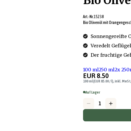
Bio Oliv
Art.-Nr.
15238
Bio Olivenöl mit Orangengesc
Sonnengereifte O
Veredelt Geflüge
Der fruchtige G
100 ml
250 ml
2x 250
EUR 8.50
100 ml
(EUR 85.00 / l), inkl. MwSt
Auf Lager