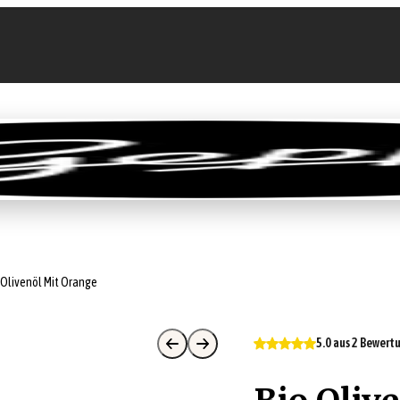
llen
Feinkost-Abo
Firmenkunden
Sale
 Olivenöl Mit Orange
5.0 aus 2 Bewer