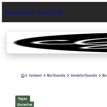
Summer Sale¹– bis zu 70 %
Sortiment
Geschenke
Gri
Sortiment
Alle Olivenöle
Veredelte Olivenöle
Bio
Vegan
Glutenfrei