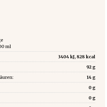
ge
00 ml
3404 kJ, 828 kcal
92 g
säuren:
14 g
0 g
0 g