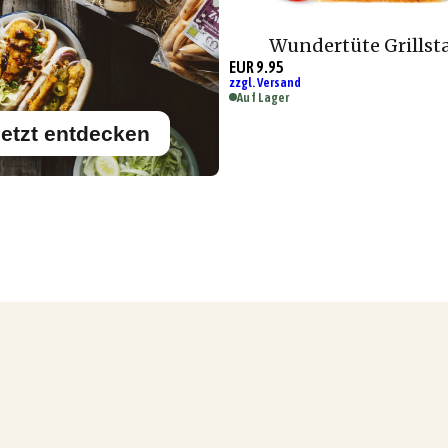
Wundertüte Grillst
EUR 9.95
zzgl. Versand
Auf Lager
etzt entdecken