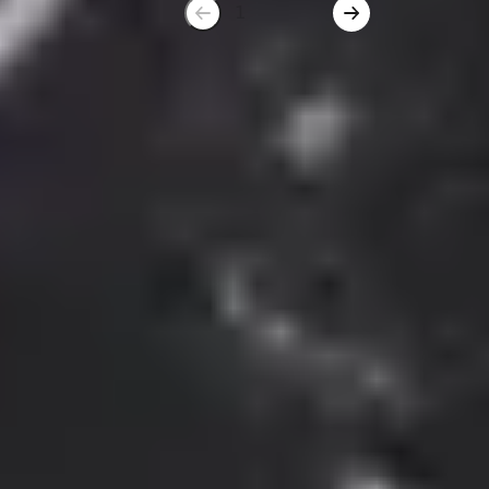
1
2
3
Gepp's Accessoires
Wer gern kocht, weiß gutes Handwerkszeug und
schöne Accessoires zu schätzen. Bei Gepp’s findest
du junges Design und hohe Qualität bei
Salatbestecken, Servierlöffeln, Gewürz- und
Salzmühlen, Chili-Mühlen, Teefiltern, ausgesuchten
Kochmessern, Mörser und schönen Schalen und
Tellern. Alles, was Hobbyköche und Feinschmecker
brauchen und lieben.