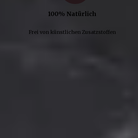
100% Natürlich
Frei von künstlichen Zusatzstoffen
Kontakt
Gepp’s Food GmbH
Werner-Heisenberg-Str. 7
85254 Sulzemoos