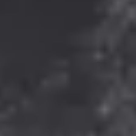
Onlineshop
+49 (89) 4141603 - 33
onlineshop@gepps.de
Zentrale
+49 (89) 4141603 - 10
info@gepps.de
Telefonzeiten
Mo-Do:
7:30 - 11:30 Uhr
12:30 - 16:30 Uhr
Fr:
7:30 - 13:30 Uhr
Lass dich inspirieren
Rundum Gepp’s