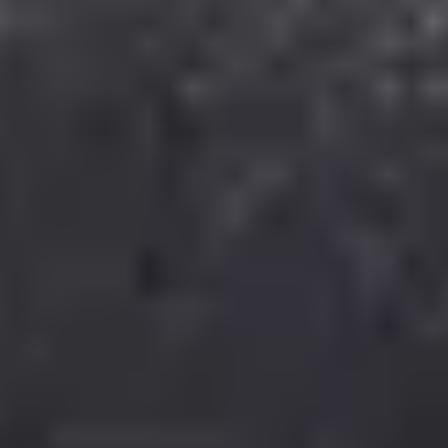
Unser Service
Versand via DHL
Wir liefern nach
Deutschland, Österreich,
Luxemburg, Niederlande, Schweiz
Lieferzeit 1-3 Tage
Kostenloser Versand ab 49,95 €
Bestellwert
4,95 € Mindestbestellwert
© Gepp’s Food GmbH 2025. Alle Rechte vorbehalten.
Alle Preise inkl. gesetzl. Mehrwertsteuer zzgl. Versandkosten und ggf.