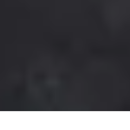
Bird Preise mit einem Rabatt von bis zu 20 €. Der Rabatt ist an dem jeweiligen
Kalender ausgewiesen. Bei dem Verkaufspreis handelt es sich jeweils um den bereits
rabattierten Preis. Ab dem 01.11.2026 werden die Adventskalender zum regulären
Preis verkauft. Gültig im Onlineshop. In den Gepp's Filialen nach Angebot vor Ort. Nur
so lange der Vorrat reicht. Nicht kombinierbar mit anderen Aktionen und Rabatten.
Änderungen und Irrtümer vorbehalten.
⁴) Der Versand für die meisten Adventskalender erfolgt voraussichtlich ab Ende Juni.
Der Premium Gourmet Adventskalender (Artikel-Nr. 202141) wird ab Mitte August und
der Tartufi Adventskalender (Artikel-Nr. 202607) ab September versendet. Die
Versandzeiträume sind der jeweiligen Produktdetailseite zu entnehmen. Der
Versand innerhalb Deutschlands erfolgt kostenfrei. Änderungen und Irrtümer
vorbehalten.
Impressum
AGB
Widerrufsrecht
Datenschutzerklärung
Cookie-Einstellungen
Vertrag widerrufen