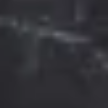
Nachnahmegebühren, wenn nicht anders angegeben.
¹) Rabattiere Preise gelten nur auf gekennzeichnete Einzelartikel auf der Seite
https://gepps.de/angebote/sale
. Gültig im Online-Shop und auf gekennzeichnete
Artikel in teilnehmenden Gepp's Filialen. Bei den Sale-Artikeln handelt es sich
teilweise um MHD-Aktionsartikel - genaue Angaben zum Mindesthaltbarkeitsdatum:
siehe Produktseite im Online-Shop. Nur für Privatkunden und nur solange der Vorrat
reicht. Änderungen und Irrtümer vorbehalten.
³) Für unsere Adventskalender gibt es dieses Jahr verschiedene Preisstufen. Im
Zeitraum vom 03.06.2026 bis zum 31.08.2026 gelten die Super Early Bird Preise mit
einem Rabatt von bis zu 50 €. Vom 01.09.2026 bis zum 31.10.2026 gelten die Early