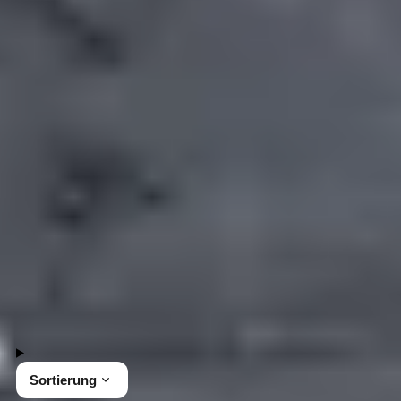
Gepp's Accessoires
Entdecke die Vielfalt unserer Accessoires bei Gepp's
und gestalte deine Küche stilvoll, um genussvolle
Momente zu erleben. Lass dich von unseren
vielfältigen Angeboten inspirieren und finde das
passende Accessoire.
Tischlein deck dich.
38 Produkte
Sortierung