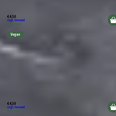
Serviette "Mit euch feiere ich am liebsten"
€ 4,50
zzgl. Versand
Auf Lager
Vegan
Serviette „Von Liebe allein wird auch keiner satt“
€ 4,50
zzgl. Versand
Auf Lager