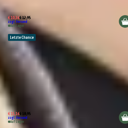
2er Set Schalen 7cm
€ 10,36
€ 12,95
zzgl. Versand
Auf Lager
Letzte Chance
2er Set Schalen 11cm
€ 15,16
€ 18,95
zzgl. Versand
Auf Lager