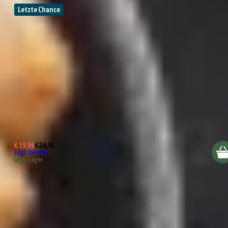
Letzte Chance
2er Set Schalen 15cm
€ 19,96
€ 24,95
zzgl. Versand
Auf Lager