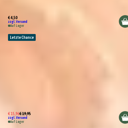
Räder Design Serviette "Lieblingsgast"
€ 4,50
zzgl. Versand
Auf Lager
Letzte Chance
Räder Design Mörser "Spice up your Life"
€ 15,96
€ 19,95
zzgl. Versand
Auf Lager