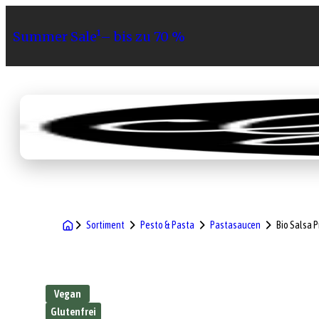
Summer Sale¹– bis zu 70 %
Sortiment
Geschenke
Gri
Sortiment
Pesto & Pasta
Pastasaucen
Bio Salsa 
Vegan
Glutenfrei