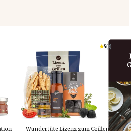
5
(
3
)
G
ation
Wundertüte Lizenz zum Grillen