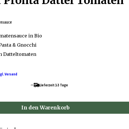
a Pronta Dattel Tomaten
ensauce
matensauce in Bio
 Pasta & Gnocchi
n Datteltomaten
gl. Versand
Lieferzeit 1-3 Tage
In den Warenkorb