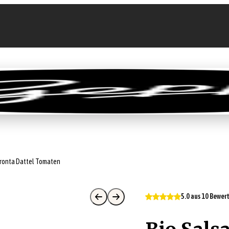
llen
Feinkost-Abo
Firmenkunden
Sale
Pronta Dattel Tomaten
5.0 aus 10 Bewe