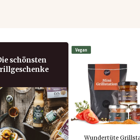
Vegan
Die schönsten
rillgeschenke
Wundertüte Grillst