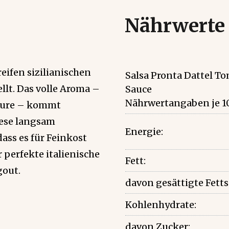
Nährwerte
eifen sizilianischen
Salsa Pronta Dattel T
llt. Das volle Aroma –
Sauce
Nährwertangaben je 1
säure – kommt
iese langsam
Energie:
dass es für Feinkost
 perfekte italienische
Fett:
gout.
davon gesättigte Fett
Kohlenhydrate:
davon Zucker: