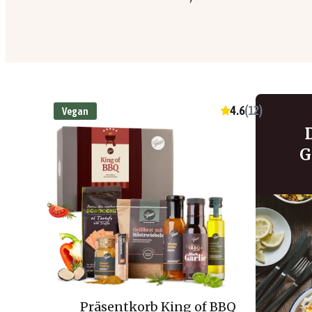
4.6
(
12
)
Vegan
G
Präsentkorb King of BBQ