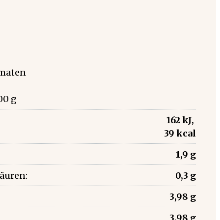
omaten
00 g
162 kJ,
39 kcal
1,9 g
säuren:
0,3 g
3,98 g
3,98 g