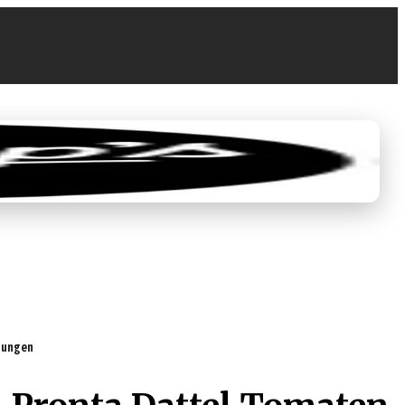
0
0,00 €
rtungen