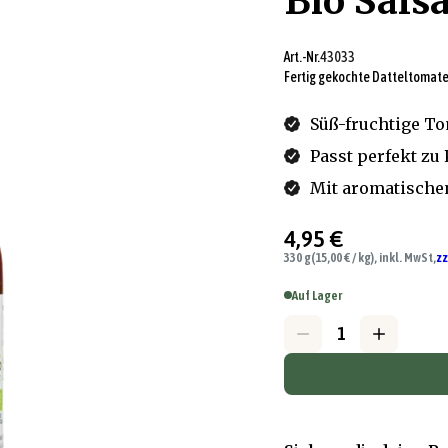
Bio Sals
Art.-Nr.
43033
Fertig gekochte Datteltomat
Süß-fruchtige To
Passt perfekt zu
Mit aromatische
4,95 €
330 g
(15,00 € / kg), inkl. MwSt,
zz
Auf Lager