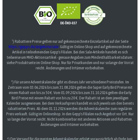
¹) Rabattiere Preise gelten nur auf gekennzeichnete Einzelartikel auf der Seite
https://gepps.de/angebote/sale
. Gültig im Online-Shop und auf gekennzeichnete
Artikel in teilnehmenden Gepp's Filialen. Bei den Sale-Artikeln handelt es sich
teilweise um MHD-Aktionsartikel - genaue Angaben zum Mindesthaltbarkeitsdatum:
siehe Produktseite im Online-Shop. Nur für Privatkunden und nur solange der Vorrat
reicht. Änderungen und Irrtümer vorbehalten.
³) Für unsere Adventskalender gibt es dieses Jahr verschiedene Preisstufen. Im
Zeitraum vom 03.06.2026 bis zum 31.08.2026 gelten die Super Early Bird Preise mit
einem Rabatt von bis zu 50 €. Vom 01.09.2026 bis zum 31.10.2026 gelten die Early
Bird Preise mit einem Rabatt von bis zu 20 €. Der Rabatt ist an dem jeweiligen
Kalender ausgewiesen. Bei dem Verkaufspreis handelt es sich jeweils um den bereits
rabattierten Preis. Ab dem 01.11.2026 werden die Adventskalender zum regulären
Preis verkauft. Gültig im Onlineshop. In den Gepp's Filialen nach Angebot vor Ort. Nur
so lange der Vorrat reicht. Nicht kombinierbar mit anderen Aktionen und Rabatten.
Änderungen und Irrtümer vorbehalten.
⁴) Der Versand für die meisten Adventskalender erfolgt voraussichtlich ab Ende Juni.