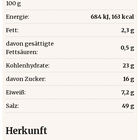
100 g
Energie:
684 kJ, 163 kcal
Fett:
2,3 g
davon gesättigte
0,5 g
Fettsäuren:
Kohlenhydrate:
23 g
davon Zucker:
16 g
Eiweiß:
7,2 g
Salz:
49 g
Herkunft