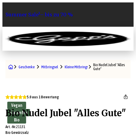
Summer Sale¹– bis zu 70 %
0
Bio Nudel Jubel "Alles
Geschenke
Mitbringsel
Kleine Mitbringsel
Gute"
5.0 aus 1 Bewertung
Vegan
Bio Nudel Jubel "Alles Gute"
Glutenfrei
Bio
Art.-Nr.
21131
Bio Gewürzsalz