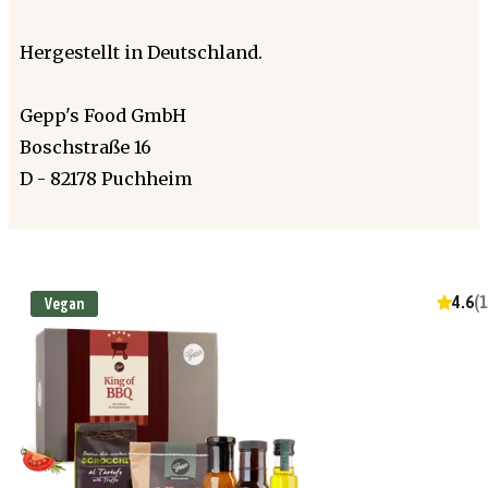
Hergestellt in Deutschland.
Gepp's Food GmbH
Boschstraße 16
D - 82178 Puchheim
4.6
(
1
Vegan