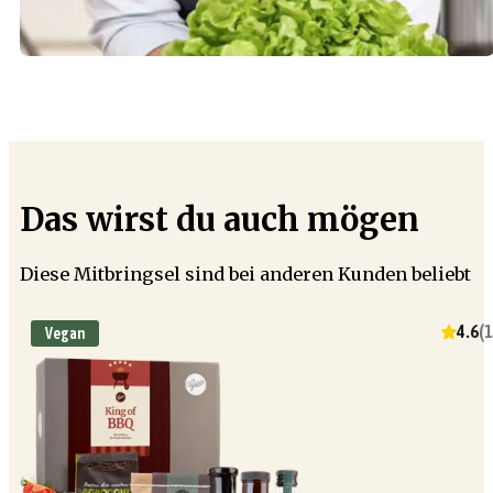
Das wirst du auch mögen
Diese Mitbringsel sind bei anderen Kunden beliebt
4.6
(
1
Vegan