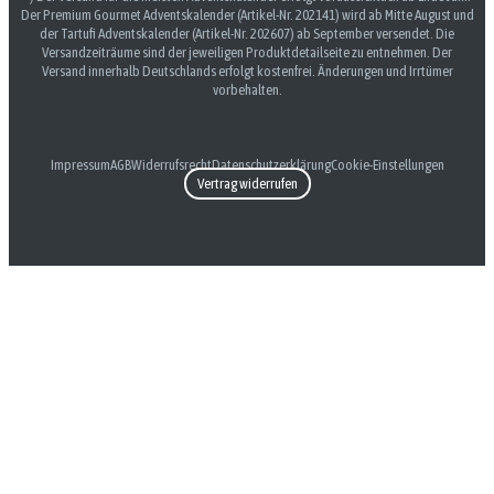
Der Premium Gourmet Adventskalender (Artikel-Nr. 202141) wird ab Mitte August und
der Tartufi Adventskalender (Artikel-Nr. 202607) ab September versendet. Die
Versandzeiträume sind der jeweiligen Produktdetailseite zu entnehmen. Der
Versand innerhalb Deutschlands erfolgt kostenfrei. Änderungen und Irrtümer
vorbehalten.
Impressum
AGB
Widerrufsrecht
Datenschutzerklärung
Cookie-Einstellungen
Vertrag widerrufen