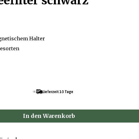
efilter schwarz
gnetischem Halter
eesorten
Lieferzeit 1-3 Tage
In den Warenkorb