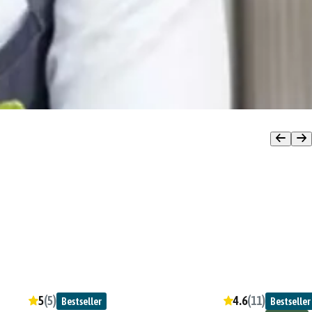
5
(
5
)
4.6
(
11
)
Bestseller
Bestseller