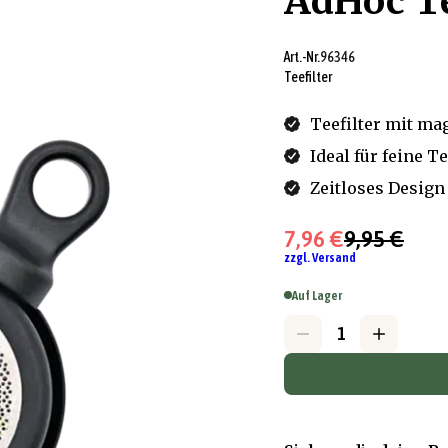
AdHoc Te
Art.-Nr.
96346
Teefilter
Teefilter mit ma
Ideal für feine T
Zeitloses Design
7,96 €
9,95 €
zzgl. Versand
Auf Lager