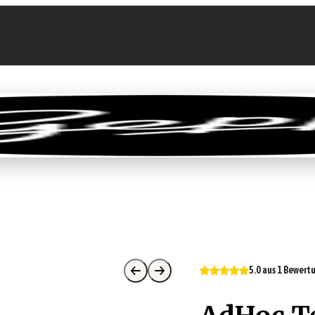
llen
Feinkost-Abo
Firmenkunden
Sale
5.0 aus 1 Bewert