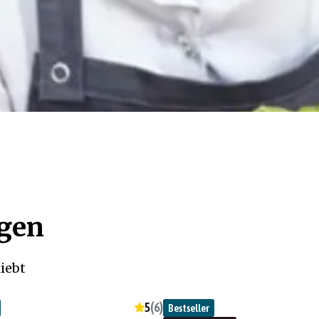
ögen
iebt
5
(
6
)
Bestseller