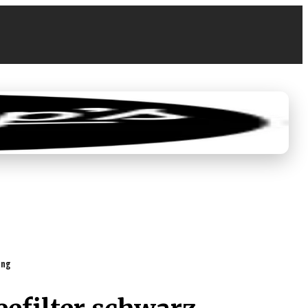
0
0,00 €
ung