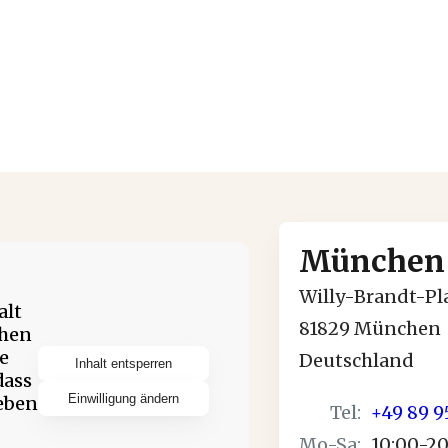
München 
Willy-Brandt-Pla
alt
81829 München
chen
ie
Deutschland
Inhalt entsperren
dass
Einwilligung ändern
eben
Tel
:
+49 89 
Mo-Sa
:
10:00-2