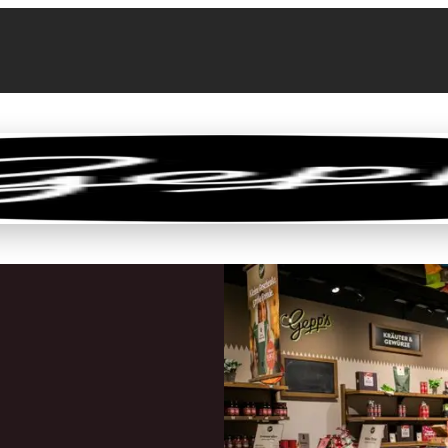
llen
Feinkost-Abo
Firmenkunden
Sale