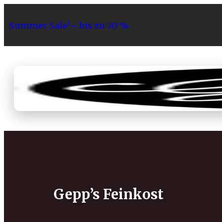
Summer Sale¹– bis zu 70 %
Sortiment
Geschenke
Gri
Gepp’s Feinkost