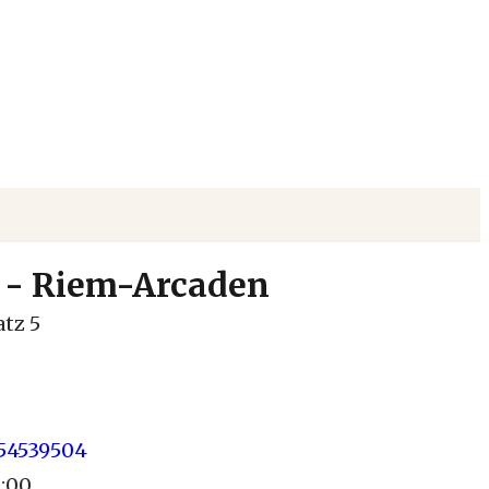
- Riem-Arcaden
tz 5
954539504
0:00