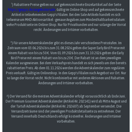
¹) Rabattiere Preise gelten nur auf gekennzeichnete Einzelartikel auf der Seite
https://gepps.de/angebote/sale
. Gültig im Online-Shop und auf gekennzeichnete
Artikel in teilnehmenden Gepp's Filialen. Bei den Sale-Artikeln handelt es sich
teilweise um MHD-Aktionsartikel - genaue Angaben zum Mindesthaltbarkeitsdatum:
siehe Produktseite im Online-Shop. Nur für Privatkunden und nur solange der Vorrat
reicht. Änderungen und Irrtümer vorbehalten.
³) Für unsere Adventskalender gibt es dieses Jahr verschiedene Preisstufen. Im
Zeitraum vom 03.06.2026 bis zum 31.08.2026 gelten die Super Early Bird Preise mit
einem Rabatt von bis zu 50 €. Vom 01.09.2026 bis zum 31.10.2026 gelten die Early
Bird Preise mit einem Rabatt von bis zu 20 €. Der Rabatt ist an dem jeweiligen
Kalender ausgewiesen. Bei dem Verkaufspreis handelt es sich jeweils um den bereits
rabattierten Preis. Ab dem 01.11.2026 werden die Adventskalender zum regulären
Preis verkauft. Gültig im Onlineshop. In den Gepp's Filialen nach Angebot vor Ort. Nur
so lange der Vorrat reicht. Nicht kombinierbar mit anderen Aktionen und Rabatten.
Änderungen und Irrtümer vorbehalten.
⁴) Der Versand für die meisten Adventskalender erfolgt voraussichtlich ab Ende Juni.
Der Premium Gourmet Adventskalender (Artikel-Nr. 202141) wird ab Mitte August und
der Tartufi Adventskalender (Artikel-Nr. 202607) ab September versendet. Die
Versandzeiträume sind der jeweiligen Produktdetailseite zu entnehmen. Der
Versand innerhalb Deutschlands erfolgt kostenfrei. Änderungen und Irrtümer
vorbehalten.