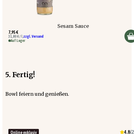
Sesam Sauce
7,95 €
31,80 € / l,
zzgl. Versand
Auf Lager
5. Fertig!
Bowl feiern und genießen.
4.8
(
2
Online exklusiv