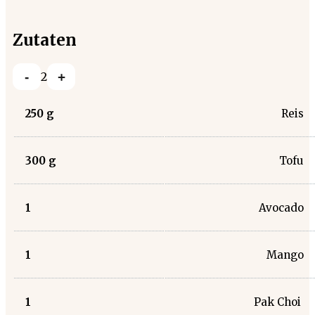
Zutaten
-
+
2
250
g
Reis
300
g
Tofu
1
Avocado
1
Mango
1
Pak Choi