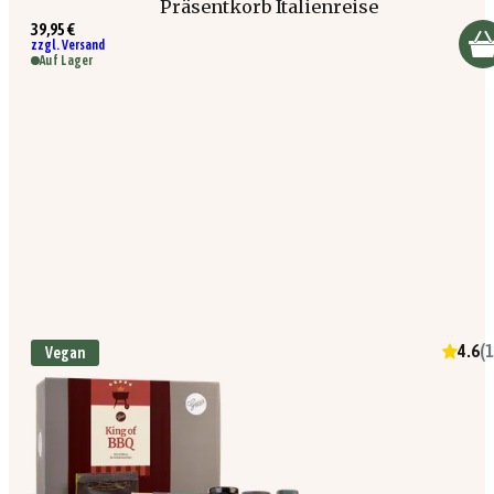
Präsentkorb Italienreise
39,95 €
zzgl. Versand
Auf Lager
4.6
(
1
Vegan