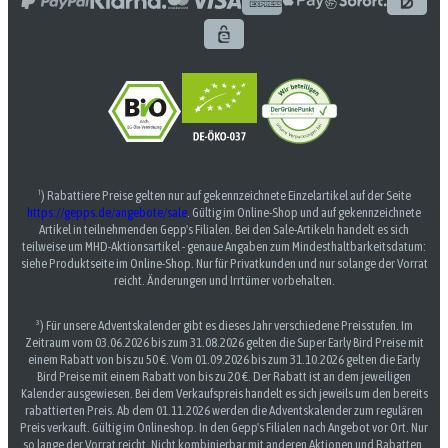
¹) Rabattiere Preise gelten nur auf gekennzeichnete Einzelartikel auf der Seite
https://gepps.de/angebote/sale
. Gültig im Online-Shop und auf gekennzeichnete
Artikel in teilnehmenden Gepp's Filialen. Bei den Sale-Artikeln handelt es sich
teilweise um MHD-Aktionsartikel - genaue Angaben zum Mindesthaltbarkeitsdatum:
siehe Produktseite im Online-Shop. Nur für Privatkunden und nur solange der Vorrat
reicht. Änderungen und Irrtümer vorbehalten.
³) Für unsere Adventskalender gibt es dieses Jahr verschiedene Preisstufen. Im
Zeitraum vom 03.06.2026 bis zum 31.08.2026 gelten die Super Early Bird Preise mit
einem Rabatt von bis zu 50 €. Vom 01.09.2026 bis zum 31.10.2026 gelten die Early
Bird Preise mit einem Rabatt von bis zu 20 €. Der Rabatt ist an dem jeweiligen
Kalender ausgewiesen. Bei dem Verkaufspreis handelt es sich jeweils um den bereits
rabattierten Preis. Ab dem 01.11.2026 werden die Adventskalender zum regulären
Preis verkauft. Gültig im Onlineshop. In den Gepp's Filialen nach Angebot vor Ort. Nur
so lange der Vorrat reicht. Nicht kombinierbar mit anderen Aktionen und Rabatten.