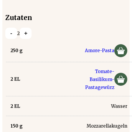
Zutaten
-
+
2
250
g
Amore-Pasta
Tomate-
2
EL
Basilikum-
Pastagewürz
2
EL
Wasser
150
g
Mozzarellakugeln