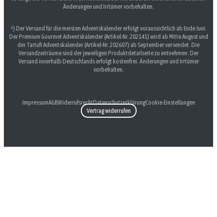
Änderungen und Irrtümer vorbehalten.
⁴) Der Versand für die meisten Adventskalender erfolgt voraussichtlich ab Ende Juni.
Der Premium Gourmet Adventskalender (Artikel-Nr. 202141) wird ab Mitte August und
der Tartufi Adventskalender (Artikel-Nr. 202607) ab September versendet. Die
Versandzeiträume sind der jeweiligen Produktdetailseite zu entnehmen. Der
Versand innerhalb Deutschlands erfolgt kostenfrei. Änderungen und Irrtümer
vorbehalten.
Impressum
AGB
Widerrufsrecht
Datenschutzerklärung
Cookie-Einstellungen
Vertrag widerrufen