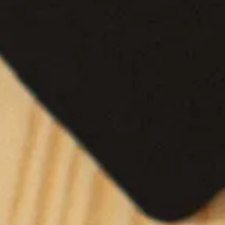
enjubiläum
eschenken von Gepp's feiern! Unsere ausgesuchte
cke unsere Angebote und sorge für genussvolle 
 Geschenkideen zum Dienstjubiläum. Zur Auswahl
nke mit eigenem Design und Logo.
atisiertem Versand nehmen wir Ihnen die komplet