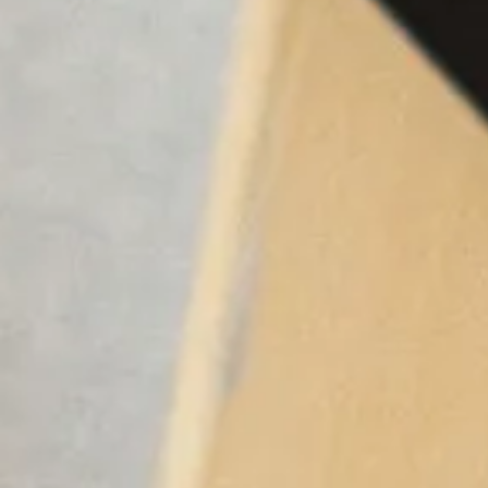
Geschenke zum Firm
Firmenjubiläen mit den schönen Jubiläumsg
besondere Meilensteine zu würdigen. Entde
Mitarbeitern.
Zeigen Sie Ihre Wertschätzung mit unseren
oder auf Wunsch zusammengestellte Gesche
Mit unserem Geburtstagsservice inkl. autom