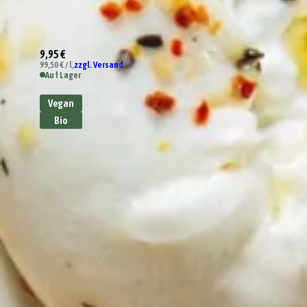
9,95 €
99,50 € / l,
zzgl. Versand
Auf Lager
Vegan
Bio