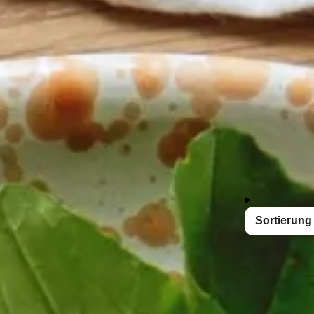
Genieße die hochwertigen Zutaten und die liebevo
Nussöl & Kernöl
Öl Sets
17 Produkte
Sortierung