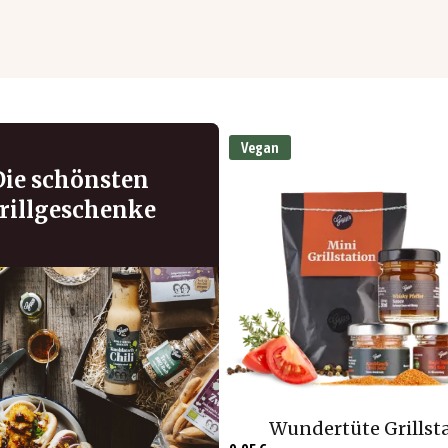
Vegan
Die schönsten
rillgeschenke
Wundertüte Grillst