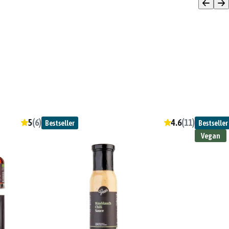
5
(
6
)
4.6
(
11
)
Bestseller
Bestseller
Vegan