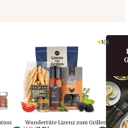
5
(
3
)
G
ation
Wundertüte Lizenz zum Grillen