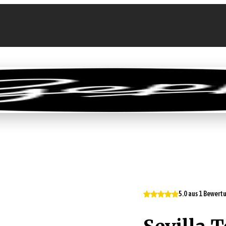
llen
Feinkost-Abo
Firmenkunden
Sale
5.0 aus 1 Bewert