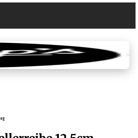
0
0,00 €
ung