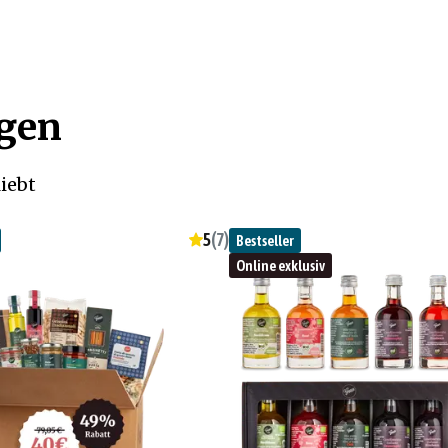
ögen
iebt
5
(
7
)
Bestseller
Online exklusiv