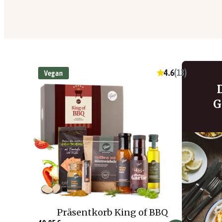
4.6
(
13
)
Vegan
G
Präsentkorb King of BBQ