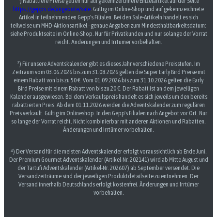
¹) Rabattiere Preise gelten nur auf gekennzeichnete Einzelartikel auf der Seite
https://gepps.de/angebote/sale
. Gültig im Online-Shop und auf gekennzeichnete
Artikel in teilnehmenden Gepp's Filialen. Bei den Sale-Artikeln handelt es sich
teilweise um MHD-Aktionsartikel - genaue Angaben zum Mindesthaltbarkeitsdatum:
siehe Produktseite im Online-Shop. Nur für Privatkunden und nur solange der Vorrat
reicht. Änderungen und Irrtümer vorbehalten.
³) Für unsere Adventskalender gibt es dieses Jahr verschiedene Preisstufen. Im
Zeitraum vom 03.06.2026 bis zum 31.08.2026 gelten die Super Early Bird Preise mit
einem Rabatt von bis zu 50 €. Vom 01.09.2026 bis zum 31.10.2026 gelten die Early
Bird Preise mit einem Rabatt von bis zu 20 €. Der Rabatt ist an dem jeweiligen
Kalender ausgewiesen. Bei dem Verkaufspreis handelt es sich jeweils um den bereits
rabattierten Preis. Ab dem 01.11.2026 werden die Adventskalender zum regulären
Preis verkauft. Gültig im Onlineshop. In den Gepp's Filialen nach Angebot vor Ort. Nur
so lange der Vorrat reicht. Nicht kombinierbar mit anderen Aktionen und Rabatten.
Änderungen und Irrtümer vorbehalten.
⁴) Der Versand für die meisten Adventskalender erfolgt voraussichtlich ab Ende Juni.
Der Premium Gourmet Adventskalender (Artikel-Nr. 202141) wird ab Mitte August und
der Tartufi Adventskalender (Artikel-Nr. 202607) ab September versendet. Die
Versandzeiträume sind der jeweiligen Produktdetailseite zu entnehmen. Der
Versand innerhalb Deutschlands erfolgt kostenfrei. Änderungen und Irrtümer
vorbehalten.