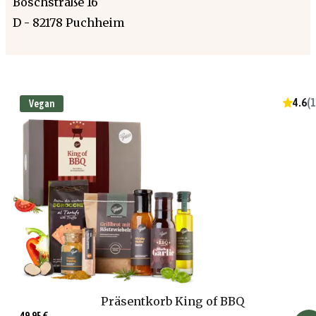
Boschstraße 16
D - 82178 Puchheim
4.6
(
1
Vegan
Präsentkorb King of BBQ
49,95 €