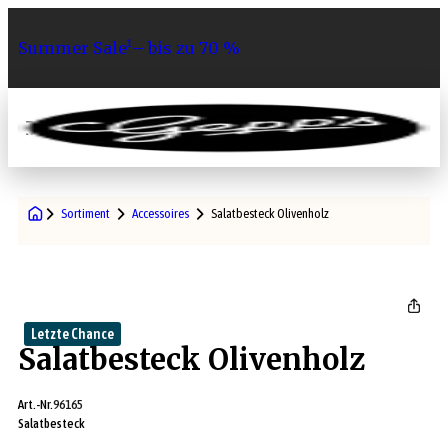
Summer Sale¹– bis zu 70 %
0
Sortiment
Accessoires
Salatbesteck Olivenholz
Letzte Chance
Salatbesteck Olivenholz
Art.-Nr.
96165
Salatbesteck