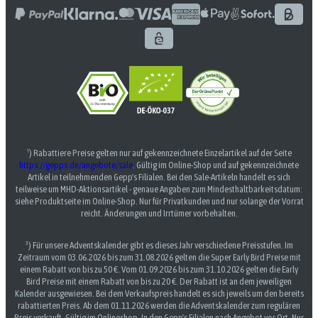
¹) Rabattiere Preise gelten nur auf gekennzeichnete Einzelartikel auf der Seite
https://gepps.de/angebote/sale
. Gültig im Online-Shop und auf gekennzeichnete
Artikel in teilnehmenden Gepp's Filialen. Bei den Sale-Artikeln handelt es sich
teilweise um MHD-Aktionsartikel - genaue Angaben zum Mindesthaltbarkeitsdatum:
siehe Produktseite im Online-Shop. Nur für Privatkunden und nur solange der Vorrat
reicht. Änderungen und Irrtümer vorbehalten.
³) Für unsere Adventskalender gibt es dieses Jahr verschiedene Preisstufen. Im
Zeitraum vom 03.06.2026 bis zum 31.08.2026 gelten die Super Early Bird Preise mit
einem Rabatt von bis zu 50 €. Vom 01.09.2026 bis zum 31.10.2026 gelten die Early
Bird Preise mit einem Rabatt von bis zu 20 €. Der Rabatt ist an dem jeweiligen
Kalender ausgewiesen. Bei dem Verkaufspreis handelt es sich jeweils um den bereits
rabattierten Preis. Ab dem 01.11.2026 werden die Adventskalender zum regulären
Preis verkauft. Gültig im Onlineshop. In den Gepp's Filialen nach Angebot vor Ort. Nur