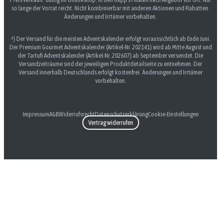
so lange der Vorrat reicht. Nicht kombinierbar mit anderen Aktionen und Rabatten.
Änderungen und Irrtümer vorbehalten.
⁴) Der Versand für die meisten Adventskalender erfolgt voraussichtlich ab Ende Juni.
Der Premium Gourmet Adventskalender (Artikel-Nr. 202141) wird ab Mitte August und
der Tartufi Adventskalender (Artikel-Nr. 202607) ab September versendet. Die
Versandzeiträume sind der jeweiligen Produktdetailseite zu entnehmen. Der
Versand innerhalb Deutschlands erfolgt kostenfrei. Änderungen und Irrtümer
vorbehalten.
Impressum
AGB
Widerrufsrecht
Datenschutzerklärung
Cookie-Einstellungen
Vertrag widerrufen