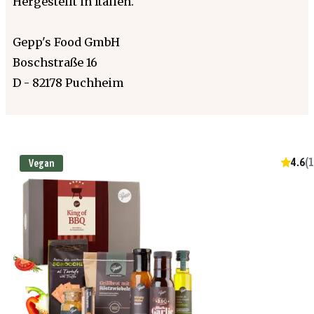
Hergestellt in Italien.
Gepp's Food GmbH
Boschstraße 16
D - 82178 Puchheim
4.6
(
1
Vegan