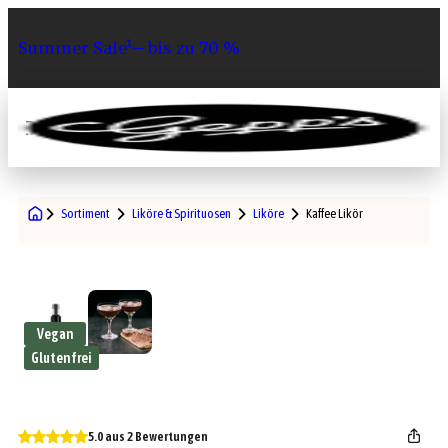
Summer Sale¹– bis zu 70 %
0
Sortiment
Liköre & Spirituosen
Liköre
Kaffee Likör
Vegan
Glutenfrei
5.0 aus 2 Bewertungen