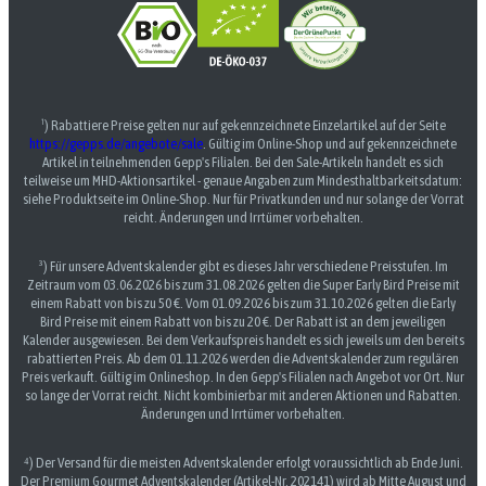
¹) Rabattiere Preise gelten nur auf gekennzeichnete Einzelartikel auf der Seite
https://gepps.de/angebote/sale
. Gültig im Online-Shop und auf gekennzeichnete
Artikel in teilnehmenden Gepp's Filialen. Bei den Sale-Artikeln handelt es sich
teilweise um MHD-Aktionsartikel - genaue Angaben zum Mindesthaltbarkeitsdatum:
siehe Produktseite im Online-Shop. Nur für Privatkunden und nur solange der Vorrat
reicht. Änderungen und Irrtümer vorbehalten.
³) Für unsere Adventskalender gibt es dieses Jahr verschiedene Preisstufen. Im
Zeitraum vom 03.06.2026 bis zum 31.08.2026 gelten die Super Early Bird Preise mit
einem Rabatt von bis zu 50 €. Vom 01.09.2026 bis zum 31.10.2026 gelten die Early
Bird Preise mit einem Rabatt von bis zu 20 €. Der Rabatt ist an dem jeweiligen
Kalender ausgewiesen. Bei dem Verkaufspreis handelt es sich jeweils um den bereits
rabattierten Preis. Ab dem 01.11.2026 werden die Adventskalender zum regulären
Preis verkauft. Gültig im Onlineshop. In den Gepp's Filialen nach Angebot vor Ort. Nur
so lange der Vorrat reicht. Nicht kombinierbar mit anderen Aktionen und Rabatten.
Änderungen und Irrtümer vorbehalten.
⁴) Der Versand für die meisten Adventskalender erfolgt voraussichtlich ab Ende Juni.
Der Premium Gourmet Adventskalender (Artikel-Nr. 202141) wird ab Mitte August und