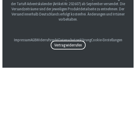
der Tartufi Adventskalender (Artikel-Nr. 202607) ab September versendet. Die
Versandzeiträume sind der jeweiligen Produktdetailseite zu entnehmen. Der
Versand innerhalb Deutschlands erfolgt kostenfrei. Änderungen und Irrtümer
vorbehalten.
Impressum
AGB
Widerrufsrecht
Datenschutzerklärung
Cookie-Einstellungen
Vertrag widerrufen