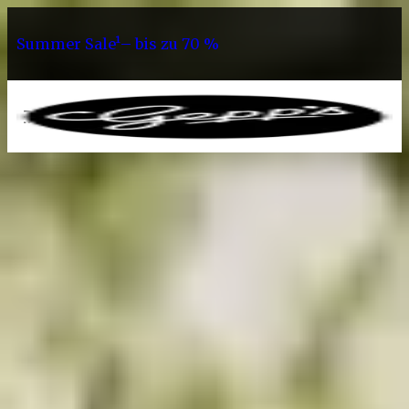
Summer Sale¹– bis zu 70 %
0
Geschenke
Mitbringsel