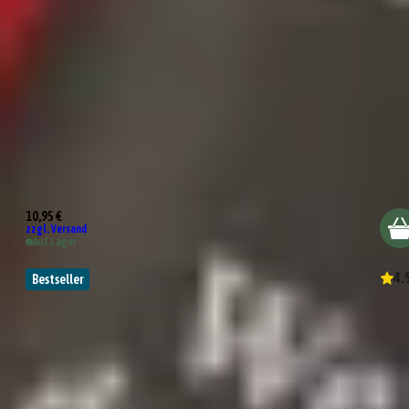
Grillmeister
10,95 €
zzgl. Versand
Auf Lager
4.
Bestseller