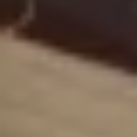
Lass dich inspirieren
Rundum Gepp’s
Unser Service
Versand via DHL
Wir liefern nach
Deutschland, Österreich,
Luxemburg, Niederlande, Schweiz
Lieferzeit 1-3 Tage
Kostenloser Versand ab 49,95 €
Bestellwert