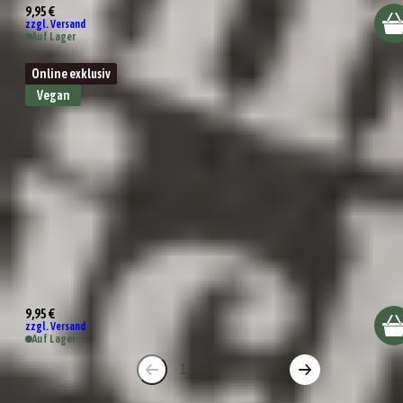
9,95 €
zzgl. Versand
Auf Lager
Online exklusiv
Vegan
Let's have a Dip
9,95 €
zzgl. Versand
Auf Lager
1
2
3
4