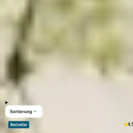
Alle Mitbringsel
Entdecke die Vielfalt der Kleinigkeiten bei Gepp's.
Unsere hochwertigen Feinkostprodukte sind kleine
Aufmerksamkeiten und Mitbringsel. Lass dich von
unseren Angeboten inspirieren und finde das
passende Geschenk für jeden Feinschmecker.
50 Produkte
Sortierung
4.
Bestseller