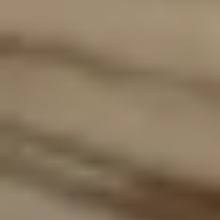
siehe Produktseite im Online-Shop. Nur für Privatkunden und nur solange der Vorrat
reicht. Änderungen und Irrtümer vorbehalten.
³) Für unsere Adventskalender gibt es dieses Jahr verschiedene Preisstufen. Im
Zeitraum vom 03.06.2026 bis zum 31.08.2026 gelten die Super Early Bird Preise mit
einem Rabatt von bis zu 50 €. Vom 01.09.2026 bis zum 31.10.2026 gelten die Early
Bird Preise mit einem Rabatt von bis zu 20 €. Der Rabatt ist an dem jeweiligen
Kalender ausgewiesen. Bei dem Verkaufspreis handelt es sich jeweils um den bereits
rabattierten Preis. Ab dem 01.11.2026 werden die Adventskalender zum regulären
Preis verkauft. Gültig im Onlineshop. In den Gepp's Filialen nach Angebot vor Ort. Nur
so lange der Vorrat reicht. Nicht kombinierbar mit anderen Aktionen und Rabatten.
Änderungen und Irrtümer vorbehalten.
⁴) Der Versand für die meisten Adventskalender erfolgt voraussichtlich ab Ende Juni.
Der Premium Gourmet Adventskalender (Artikel-Nr. 202141) wird ab Mitte August und
der Tartufi Adventskalender (Artikel-Nr. 202607) ab September versendet. Die
Versandzeiträume sind der jeweiligen Produktdetailseite zu entnehmen. Der
Versand innerhalb Deutschlands erfolgt kostenfrei. Änderungen und Irrtümer
vorbehalten.
Impressum
AGB
Widerrufsrecht
Datenschutzerklärung
Cookie-Einstellungen
Vertrag widerrufen