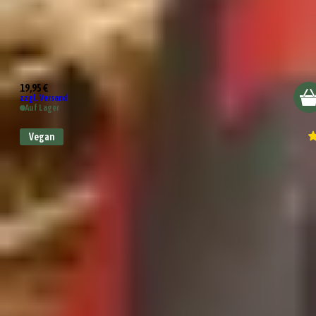
Bella Italia
19,95 €
zzgl. Versand
Auf Lager
Vegan
Wundertüte Mini Pasta Party