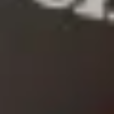
Kulinarische Mitbringsel – originelle
Gastgeschenke
Was sind nette Mitbringsel? Doch die, die man selbst
gern hätte! Ganz falsch liegt man nie, wenn man
sich fragt, was einem selbst gefällt oder eben gut
schmeckt. Gerade bei einer Einladung um Essen,
zum Brunch, zum Geburtstag oder zum Grillen auf
der Terrasse ist ein kulinarisches Mitbringsel eine
super Idee, denn es passt zum Anlass und dass dein
Gastgeber guten Geschmack und eine Liebe zum
gemeinsamen Essen und Feiern hat, zeigt er ja
schon mit der Einladung. Ein nettes Mitbringsel ist
Dank und Aufmerksamkeit zugleich, es soll Genuss