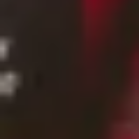
Fruchtaufstriche – etwas wirklich Besonderes mit
herrlich sommerlichem Geschmack. Auch unsere
Essigspezialitäten sind das perfekte Mitbringsel für
Obst-Liebhaber: von exotischen Früchten bis zum
Apfelessig in Bio-Qualität reicht das Gepp’s-Angebot
Auch in Verbindung mit etwas Geistvollerem
kommen Sommerfrüchte lecker zur Geltung: feine
Obstliköre machen sich hervorragend zu Obstsalat.
Delikatessen – Mitbringsel für Freunde
Was ist ein gutes Mitbringsel für Freunde? Jeder freu
sich über köstliche Kleinigkeiten: Sie zeigen