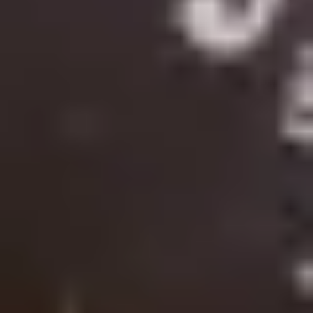
Gepp’s Food GmbH
Werner-Heisenberg-Str. 7
85254 Sulzemoos
Onlineshop
+49 (89) 4141603 - 33
onlineshop@gepps.de
Zentrale
+49 (89) 4141603 - 10
info@gepps.de
Telefonzeiten
Mo-Do:
7:30 - 11:30 Uhr
12:30 - 16:30 Uhr
Fr:
7:30 - 13:30 Uhr