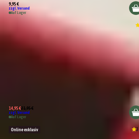
9,95 €
zzgl. Versand
Auf Lager
Wundertüte Lizenz zum Grillen
14,95 €
21,95 €
zzgl. Versand
Auf Lager
3
Online exklusiv