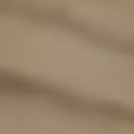
4,95 € Mindestbestellwert
© Gepp’s Food GmbH 2025. Alle Rechte vorbehalten.
Alle Preise inkl. gesetzl. Mehrwertsteuer zzgl. Versandkosten und ggf.
Nachnahmegebühren, wenn nicht anders angegeben.
¹) Rabattiere Preise gelten nur auf gekennzeichnete Einzelartikel auf der Seite
https://gepps.de/angebote/sale
. Gültig im Online-Shop und auf gekennzeichnete
Artikel in teilnehmenden Gepp's Filialen. Bei den Sale-Artikeln handelt es sich
teilweise um MHD-Aktionsartikel - genaue Angaben zum Mindesthaltbarkeitsdatum: