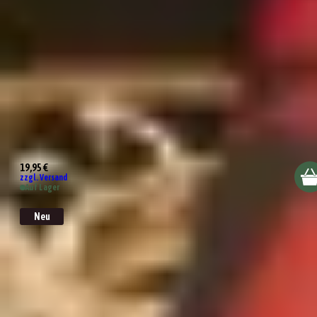
Grilling me softly
19,95 €
zzgl. Versand
Auf Lager
Neu