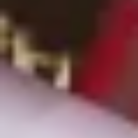
Wertschätzung und guten Geschmack. Gutes Essen
verbindet Menschen und macht aus einem netten
Abend eine Erinnerung, die auf der Zunge liegt und
Freunde miteinander verbindet. Vielleicht haben
deine Freunde eine Vorliebe fürs Grillen? Die
Auswahl ist groß: Wir bieten dir klassische BBQ-
Saucen mit rauchigem Aroma und scharfe Chili-
Saucen, würzig und ausgewogenen Rubs, mit denen
man das Grillgut perfekt marinieren kann.
Hobbyköche und Feinschmecker lieben auch
natürlich aromatisierte Olivenöle mit Edelkräutern
und mediterranen Aromen, die ins Fleisch oder in
Tofu einziehen und so den ganzen Geschmack des
Fleischs entfalten. Im Gepp’s-Online-Shop kannst d
Feinkost-Mitbringsel bequem kaufen und für den
Fall, dass das Mitbringsel verschickt werden soll,