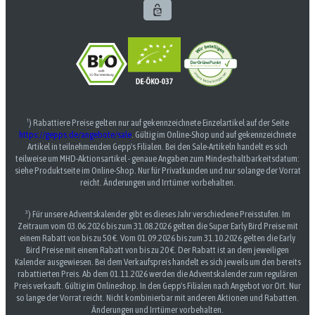
¹) Rabattiere Preise gelten nur auf gekennzeichnete Einzelartikel auf der Seite
https://gepps.de/angebote/sale
. Gültig im Online-Shop und auf gekennzeichnete
Artikel in teilnehmenden Gepp's Filialen. Bei den Sale-Artikeln handelt es sich
teilweise um MHD-Aktionsartikel - genaue Angaben zum Mindesthaltbarkeitsdatum:
siehe Produktseite im Online-Shop. Nur für Privatkunden und nur solange der Vorrat
reicht. Änderungen und Irrtümer vorbehalten.
³) Für unsere Adventskalender gibt es dieses Jahr verschiedene Preisstufen. Im
Zeitraum vom 03.06.2026 bis zum 31.08.2026 gelten die Super Early Bird Preise mit
einem Rabatt von bis zu 50 €. Vom 01.09.2026 bis zum 31.10.2026 gelten die Early
Bird Preise mit einem Rabatt von bis zu 20 €. Der Rabatt ist an dem jeweiligen
Kalender ausgewiesen. Bei dem Verkaufspreis handelt es sich jeweils um den bereits
rabattierten Preis. Ab dem 01.11.2026 werden die Adventskalender zum regulären
Preis verkauft. Gültig im Onlineshop. In den Gepp's Filialen nach Angebot vor Ort. Nur
so lange der Vorrat reicht. Nicht kombinierbar mit anderen Aktionen und Rabatten.
Änderungen und Irrtümer vorbehalten.