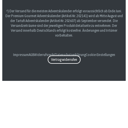
⁴) Der Versand für die meisten Adventskalender erfolgt voraussichtlich ab Ende Juni.
Der Premium Gourmet Adventskalender (Artikel-Nr. 202141) wird ab Mitte August und
der Tartufi Adventskalender (Artikel-Nr. 202607) ab September versendet. Die
Versandzeiträume sind der jeweiligen Produktdetailseite zu entnehmen. Der
Versand innerhalb Deutschlands erfolgt kostenfrei. Änderungen und Irrtümer
vorbehalten.
Impressum
AGB
Widerrufsrecht
Datenschutzerklärung
Cookie-Einstellungen
Vertrag widerrufen