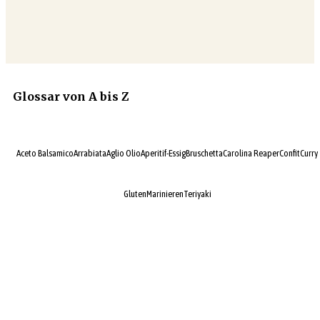
Glossar von A bis Z
Aceto Balsamico
Arrabiata
Aglio Olio
Aperitif-Essig
Bruschetta
Carolina Reaper
Confit
Curry
Gluten
Marinieren
Teriyaki