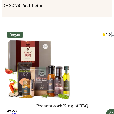
D - 82178 Puchheim
4.6
(
1
Vegan
Präsentkorb King of BBQ
49,95 €