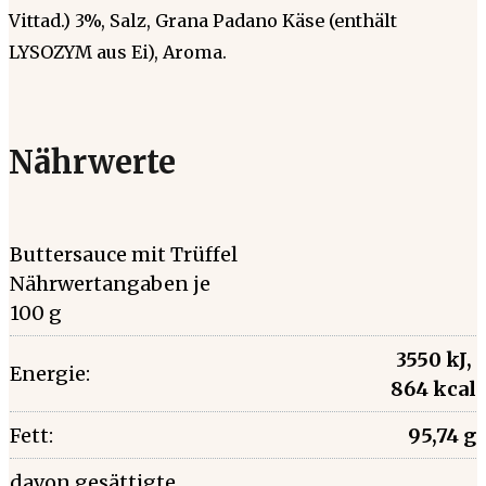
Vittad.) 3%, Salz, Grana Padano Käse (enthält
LYSOZYM aus Ei), Aroma.
Nährwerte
Buttersauce mit Trüffel
Nährwertangaben je
100 g
3550 kJ,
Energie:
864 kcal
Fett:
95,74 g
davon gesättigte