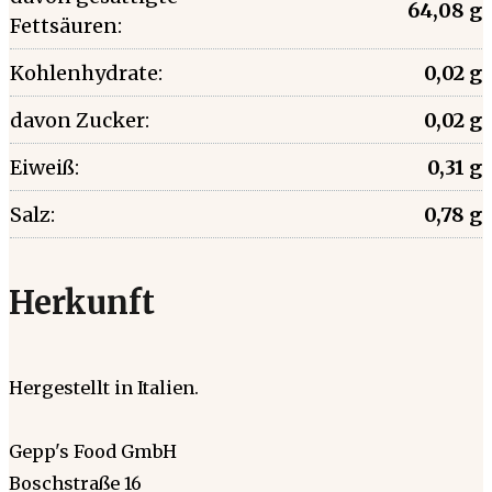
64,08 g
Fettsäuren:
Kohlenhydrate:
0,02 g
davon Zucker:
0,02 g
Eiweiß:
0,31 g
Salz:
0,78 g
Herkunft
Hergestellt in Italien.
Gepp's Food GmbH
Boschstraße 16