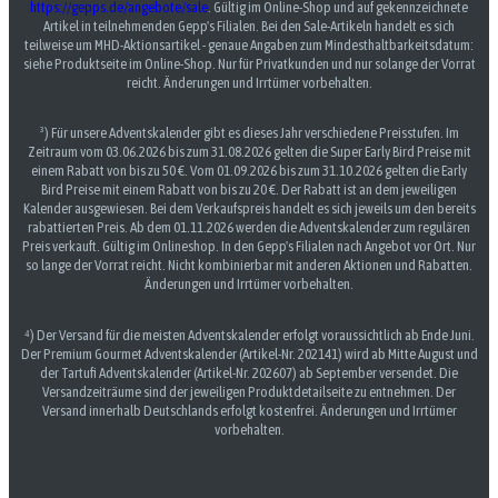
https://gepps.de/angebote/sale
. Gültig im Online-Shop und auf gekennzeichnete
Artikel in teilnehmenden Gepp's Filialen. Bei den Sale-Artikeln handelt es sich
teilweise um MHD-Aktionsartikel - genaue Angaben zum Mindesthaltbarkeitsdatum:
siehe Produktseite im Online-Shop. Nur für Privatkunden und nur solange der Vorrat
reicht. Änderungen und Irrtümer vorbehalten.
³) Für unsere Adventskalender gibt es dieses Jahr verschiedene Preisstufen. Im
Zeitraum vom 03.06.2026 bis zum 31.08.2026 gelten die Super Early Bird Preise mit
einem Rabatt von bis zu 50 €. Vom 01.09.2026 bis zum 31.10.2026 gelten die Early
Bird Preise mit einem Rabatt von bis zu 20 €. Der Rabatt ist an dem jeweiligen
Kalender ausgewiesen. Bei dem Verkaufspreis handelt es sich jeweils um den bereits
rabattierten Preis. Ab dem 01.11.2026 werden die Adventskalender zum regulären
Preis verkauft. Gültig im Onlineshop. In den Gepp's Filialen nach Angebot vor Ort. Nur
so lange der Vorrat reicht. Nicht kombinierbar mit anderen Aktionen und Rabatten.
Änderungen und Irrtümer vorbehalten.
⁴) Der Versand für die meisten Adventskalender erfolgt voraussichtlich ab Ende Juni.
Der Premium Gourmet Adventskalender (Artikel-Nr. 202141) wird ab Mitte August und
der Tartufi Adventskalender (Artikel-Nr. 202607) ab September versendet. Die
Versandzeiträume sind der jeweiligen Produktdetailseite zu entnehmen. Der
Versand innerhalb Deutschlands erfolgt kostenfrei. Änderungen und Irrtümer
vorbehalten.