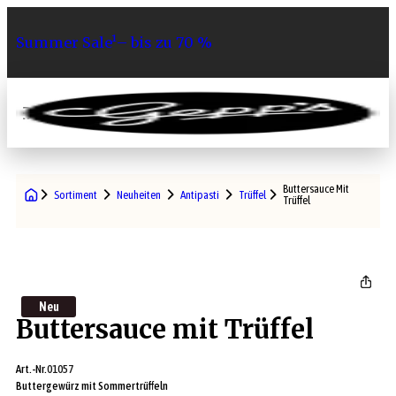
Summer Sale¹– bis zu 70 %
0
Buttersauce Mit
Sortiment
Neuheiten
Antipasti
Trüffel
Trüffel
Neu
Buttersauce mit Trüffel
Art.-Nr.
01057
Buttergewürz mit Sommertrüffeln