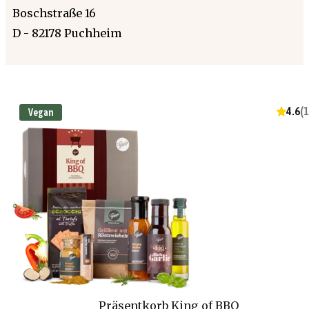
Boschstraße 16
D - 82178 Puchheim
4.6
(
1
Vegan
Präsentkorb King of BBQ