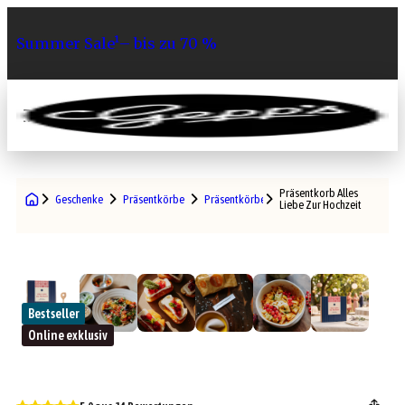
Summer Sale¹– bis zu 70 %
0
Präsentkorb Alles
Geschenke
Präsentkörbe
Präsentkörbe Frauen
Liebe Zur Hochzeit
Bestseller
Online exklusiv