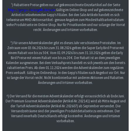
¹) Rabattiere Preise gelten nur auf gekennzeichnete Einzelartikel auf der Seite
https://gepps.de/angebote/sale
. Gültig im Online-Shop und auf gekennzeichnete
Artikel in teilnehmenden Gepp's Filialen. Bei den Sale-Artikeln handelt es sich
teilweise um MHD-Aktionsartikel - genaue Angaben zum Mindesthaltbarkeitsdatum:
siehe Produktseite im Online-Shop. Nur für Privatkunden und nur solange der Vorrat
reicht. Änderungen und Irrtümer vorbehalten.
³) Für unsere Adventskalender gibt es dieses Jahr verschiedene Preisstufen. Im
Zeitraum vom 03.06.2026 bis zum 31.08.2026 gelten die Super Early Bird Preise mit
einem Rabatt von bis zu 50 €. Vom 01.09.2026 bis zum 31.10.2026 gelten die Early
Bird Preise mit einem Rabatt von bis zu 20 €. Der Rabatt ist an dem jeweiligen
Kalender ausgewiesen. Bei dem Verkaufspreis handelt es sich jeweils um den bereits
rabattierten Preis. Ab dem 01.11.2026 werden die Adventskalender zum regulären
Preis verkauft. Gültig im Onlineshop. In den Gepp's Filialen nach Angebot vor Ort. Nur
so lange der Vorrat reicht. Nicht kombinierbar mit anderen Aktionen und Rabatten.
Änderungen und Irrtümer vorbehalten.
⁴) Der Versand für die meisten Adventskalender erfolgt voraussichtlich ab Ende Juni.
Der Premium Gourmet Adventskalender (Artikel-Nr. 202141) wird ab Mitte August und
der Tartufi Adventskalender (Artikel-Nr. 202607) ab September versendet. Die
Versandzeiträume sind der jeweiligen Produktdetailseite zu entnehmen. Der
Versand innerhalb Deutschlands erfolgt kostenfrei. Änderungen und Irrtümer
vorbehalten.