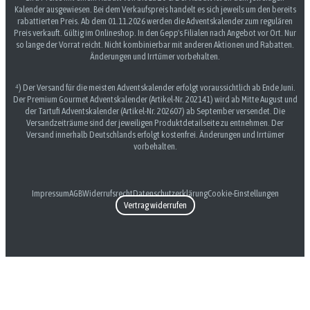
Kalender ausgewiesen. Bei dem Verkaufspreis handelt es sich jeweils um den bereits
rabattierten Preis. Ab dem 01.11.2026 werden die Adventskalender zum regulären
Preis verkauft. Gültig im Onlineshop. In den Gepp's Filialen nach Angebot vor Ort. Nur
so lange der Vorrat reicht. Nicht kombinierbar mit anderen Aktionen und Rabatten.
Änderungen und Irrtümer vorbehalten.
⁴) Der Versand für die meisten Adventskalender erfolgt voraussichtlich ab Ende Juni.
Der Premium Gourmet Adventskalender (Artikel-Nr. 202141) wird ab Mitte August und
der Tartufi Adventskalender (Artikel-Nr. 202607) ab September versendet. Die
Versandzeiträume sind der jeweiligen Produktdetailseite zu entnehmen. Der
Versand innerhalb Deutschlands erfolgt kostenfrei. Änderungen und Irrtümer
vorbehalten.
Impressum
AGB
Widerrufsrecht
Datenschutzerklärung
Cookie-Einstellungen
Vertrag widerrufen