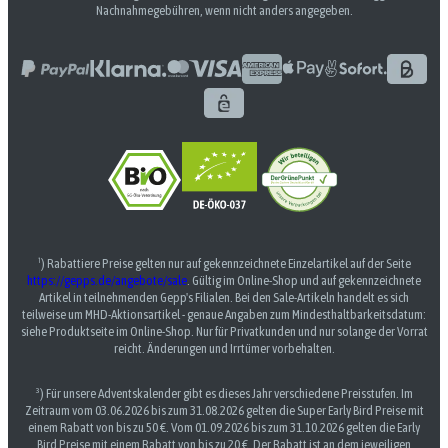
Nachnahmegebühren, wenn nicht anders angegeben.
¹) Rabattiere Preise gelten nur auf gekennzeichnete Einzelartikel auf der Seite
https://gepps.de/angebote/sale
. Gültig im Online-Shop und auf gekennzeichnete
Artikel in teilnehmenden Gepp's Filialen. Bei den Sale-Artikeln handelt es sich
teilweise um MHD-Aktionsartikel - genaue Angaben zum Mindesthaltbarkeitsdatum:
siehe Produktseite im Online-Shop. Nur für Privatkunden und nur solange der Vorrat
reicht. Änderungen und Irrtümer vorbehalten.
³) Für unsere Adventskalender gibt es dieses Jahr verschiedene Preisstufen. Im
Zeitraum vom 03.06.2026 bis zum 31.08.2026 gelten die Super Early Bird Preise mit
einem Rabatt von bis zu 50 €. Vom 01.09.2026 bis zum 31.10.2026 gelten die Early
Bird Preise mit einem Rabatt von bis zu 20 €. Der Rabatt ist an dem jeweiligen