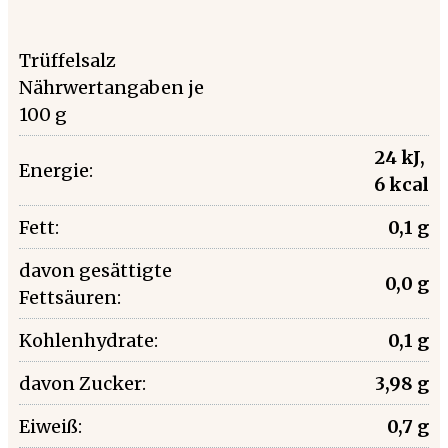
Trüffelsalz
Nährwertangaben je
100 g
24 kJ,
Energie:
6 kcal
Fett:
0,1 g
davon gesättigte
0,0 g
Fettsäuren:
Kohlenhydrate:
0,1 g
davon Zucker:
3,98 g
Eiweiß:
0,7 g