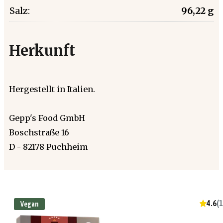
Salz:
96,22 g
Herkunft
Hergestellt in Italien.
Gepp's Food GmbH
Boschstraße 16
D - 82178 Puchheim
4.6
(
1
Vegan