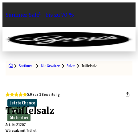
Summer Sale¹– bis zu 70 %
0
Sortiment
Alle Gewürze
Salze
Trüffelsalz
5.0 aus 1 Bewertung
Letzte Chance
Trüffelsalz
Vegan
Glutenfrei
Art.-Nr.
21207
Würzsalz mit Trüffel