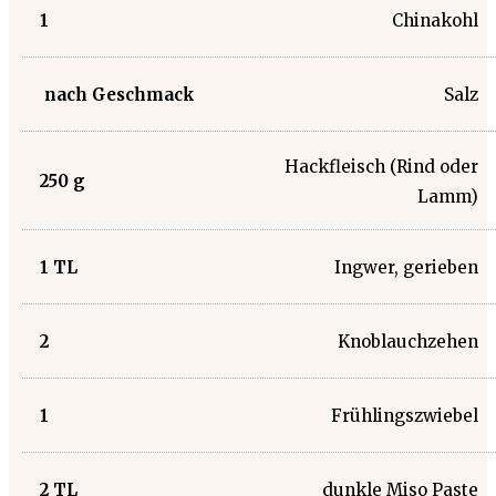
1
Chinakohl
nach Geschmack
Salz
Hackfleisch (Rind oder
250
g
Lamm)
1
TL
Ingwer, gerieben
2
Knoblauchzehen
1
Frühlingszwiebel
2
TL
dunkle Miso Paste