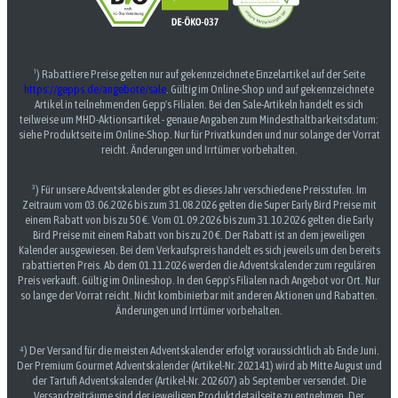
¹) Rabattiere Preise gelten nur auf gekennzeichnete Einzelartikel auf der Seite
https://gepps.de/angebote/sale
. Gültig im Online-Shop und auf gekennzeichnete
Artikel in teilnehmenden Gepp's Filialen. Bei den Sale-Artikeln handelt es sich
teilweise um MHD-Aktionsartikel - genaue Angaben zum Mindesthaltbarkeitsdatum:
siehe Produktseite im Online-Shop. Nur für Privatkunden und nur solange der Vorrat
reicht. Änderungen und Irrtümer vorbehalten.
³) Für unsere Adventskalender gibt es dieses Jahr verschiedene Preisstufen. Im
Zeitraum vom 03.06.2026 bis zum 31.08.2026 gelten die Super Early Bird Preise mit
einem Rabatt von bis zu 50 €. Vom 01.09.2026 bis zum 31.10.2026 gelten die Early
Bird Preise mit einem Rabatt von bis zu 20 €. Der Rabatt ist an dem jeweiligen
Kalender ausgewiesen. Bei dem Verkaufspreis handelt es sich jeweils um den bereits
rabattierten Preis. Ab dem 01.11.2026 werden die Adventskalender zum regulären
Preis verkauft. Gültig im Onlineshop. In den Gepp's Filialen nach Angebot vor Ort. Nur
so lange der Vorrat reicht. Nicht kombinierbar mit anderen Aktionen und Rabatten.
Änderungen und Irrtümer vorbehalten.
⁴) Der Versand für die meisten Adventskalender erfolgt voraussichtlich ab Ende Juni.
Der Premium Gourmet Adventskalender (Artikel-Nr. 202141) wird ab Mitte August und
der Tartufi Adventskalender (Artikel-Nr. 202607) ab September versendet. Die
Versandzeiträume sind der jeweiligen Produktdetailseite zu entnehmen. Der