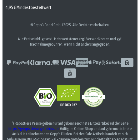
4,95 € Mindestbestellwert
© Gepp’s Food GmbH 2025. Alle Rechte vorbehalten.
Alle Preise inkl. gesetzl. Mehrwertsteuer zzgl. Versandkosten und ggf.
Nachnahmegebühren, wenn nicht anders angegeben.
¹) Rabattiere Preise gelten nur auf gekennzeichnete Einzelartikel auf der Seite
https://gepps.de/angebote/sale
. Gültig im Online-Shop und auf gekennzeichnete
Artikel in teilnehmenden Gepp's Filialen. Bei den Sale-Artikeln handelt es sich
teilweise um MHD-Aktionsartikel - genaue Angaben zum Mindesthaltbarkeitsdatum: