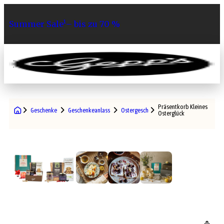
Summer Sale¹– bis zu 70 %
0
Präsentkorb Kleines
Geschenke
Geschenkeanlass
Ostergeschenke
Osterglück