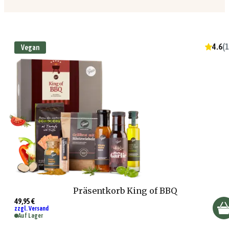
4.6
(
1
Vegan
Präsentkorb King of BBQ
49,95 €
zzgl. Versand
Auf Lager