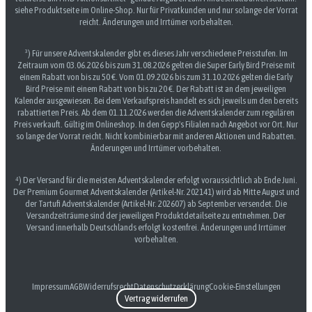
siehe Produktseite im Online-Shop. Nur für Privatkunden und nur solange der Vorrat
reicht. Änderungen und Irrtümer vorbehalten.
³) Für unsere Adventskalender gibt es dieses Jahr verschiedene Preisstufen. Im
Zeitraum vom 03.06.2026 bis zum 31.08.2026 gelten die Super Early Bird Preise mit
einem Rabatt von bis zu 50 €. Vom 01.09.2026 bis zum 31.10.2026 gelten die Early
Bird Preise mit einem Rabatt von bis zu 20 €. Der Rabatt ist an dem jeweiligen
Kalender ausgewiesen. Bei dem Verkaufspreis handelt es sich jeweils um den bereits
rabattierten Preis. Ab dem 01.11.2026 werden die Adventskalender zum regulären
Preis verkauft. Gültig im Onlineshop. In den Gepp's Filialen nach Angebot vor Ort. Nur
so lange der Vorrat reicht. Nicht kombinierbar mit anderen Aktionen und Rabatten.
Änderungen und Irrtümer vorbehalten.
⁴) Der Versand für die meisten Adventskalender erfolgt voraussichtlich ab Ende Juni.
Der Premium Gourmet Adventskalender (Artikel-Nr. 202141) wird ab Mitte August und
der Tartufi Adventskalender (Artikel-Nr. 202607) ab September versendet. Die
Versandzeiträume sind der jeweiligen Produktdetailseite zu entnehmen. Der
Versand innerhalb Deutschlands erfolgt kostenfrei. Änderungen und Irrtümer
vorbehalten.
Impressum
AGB
Widerrufsrecht
Datenschutzerklärung
Cookie-Einstellungen
Vertrag widerrufen