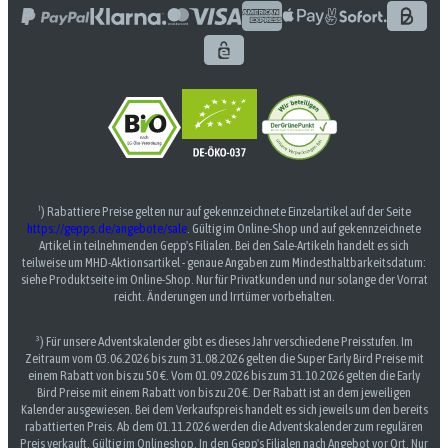
¹) Rabattiere Preise gelten nur auf gekennzeichnete Einzelartikel auf der Seite
https://gepps.de/angebote/sale
. Gültig im Online-Shop und auf gekennzeichnete
Artikel in teilnehmenden Gepp's Filialen. Bei den Sale-Artikeln handelt es sich
teilweise um MHD-Aktionsartikel - genaue Angaben zum Mindesthaltbarkeitsdatum:
siehe Produktseite im Online-Shop. Nur für Privatkunden und nur solange der Vorrat
reicht. Änderungen und Irrtümer vorbehalten.
³) Für unsere Adventskalender gibt es dieses Jahr verschiedene Preisstufen. Im
Zeitraum vom 03.06.2026 bis zum 31.08.2026 gelten die Super Early Bird Preise mit
einem Rabatt von bis zu 50 €. Vom 01.09.2026 bis zum 31.10.2026 gelten die Early
Bird Preise mit einem Rabatt von bis zu 20 €. Der Rabatt ist an dem jeweiligen
Kalender ausgewiesen. Bei dem Verkaufspreis handelt es sich jeweils um den bereits
rabattierten Preis. Ab dem 01.11.2026 werden die Adventskalender zum regulären
Preis verkauft. Gültig im Onlineshop. In den Gepp's Filialen nach Angebot vor Ort. Nur