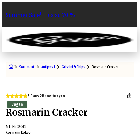
Summer Sale¹– bis zu 70 %
0
Sortiment
Antipasti
Grissini & Chips
Rosmarin Cracker
5.0 aus 2 Bewertungen
Vegan
Rosmarin Cracker
Art.-Nr.
02041
Rosmarin Kekse