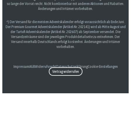
so lange der Vorrat reicht. Nicht kombinierbar mit anderen Aktionen und Rabatten.
Änderungen und Irrtümer vorbehalten.
⁴) Der Versand für die meisten Adventskalender erfolgt voraussichtlich ab Ende Juni.
Der Premium Gourmet Adventskalender (Artikel-Nr. 202141) wird ab Mitte August und
der Tartufi Adventskalender (Artikel-Nr. 202607) ab September versendet. Die
Versandzeiträume sind der jeweiligen Produktdetailseite zu entnehmen. Der
Versand innerhalb Deutschlands erfolgt kostenfrei. Änderungen und Irrtümer
vorbehalten.
Impressum
AGB
Widerrufsrecht
Datenschutzerklärung
Cookie-Einstellungen
Vertrag widerrufen