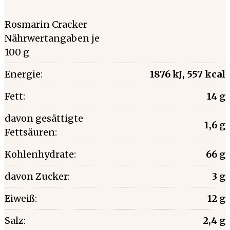
Rosmarin Cracker
Nährwertangaben je
100 g
Energie:
1876 kJ, 557 kcal
Fett:
14 g
davon gesättigte
1,6 g
Fettsäuren:
Kohlenhydrate:
66 g
davon Zucker:
3 g
Eiweiß:
12 g
Salz:
2,4 g