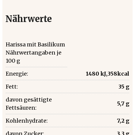
Nährwerte
Harissa mit Basilikum
Nährwertangaben je
100 g
Energie:
1480 kJ,358kcal
Fett:
35 g
davon gesättigte
5,7 g
Fettsäuren:
Kohlenhydrate:
7,2 g
davon Zucker:
3,3 g