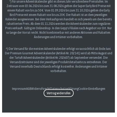
³) Für unsere Adventskalender gibt es dieses Jahr verschiedene Preisstufen. Im
Zeitraum vom 03.06.2026 bis zum 31.08.2026 gelten die Super Early Bird Preise mit
einem Rabatt von bis zu 50 €. Vom 01.09.2026 bis zum 31.10.2026 gelten die Early
Bird Preise mit einem Rabatt von bis zu 20 €. Der Rabatt ist an dem jeweiligen
Kalender ausgewiesen. Bei dem Verkaufspreis handelt es sich jeweils um den bereits
rabattierten Preis. Ab dem 01.11.2026 werden die Adventskalender zum regulären
Preis verkauft. Gültig im Onlineshop. In den Gepp's Filialen nach Angebot vor Ort. Nur
so lange der Vorrat reicht. Nicht kombinierbar mit anderen Aktionen und Rabatten.
Änderungen und Irrtümer vorbehalten.
⁴) Der Versand für die meisten Adventskalender erfolgt voraussichtlich ab Ende Juni.
Der Premium Gourmet Adventskalender (Artikel-Nr. 202141) wird ab Mitte August und
der Tartufi Adventskalender (Artikel-Nr. 202607) ab September versendet. Die
Versandzeiträume sind der jeweiligen Produktdetailseite zu entnehmen. Der
Versand innerhalb Deutschlands erfolgt kostenfrei. Änderungen und Irrtümer
vorbehalten.
Impressum
AGB
Widerrufsrecht
Datenschutzerklärung
Cookie-Einstellungen
Vertrag widerrufen