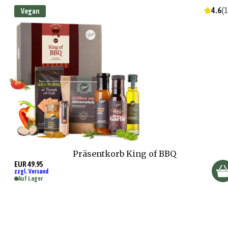
4.6
(
1
Vegan
Präsentkorb King of BBQ
EUR 49.95
zzgl. Versand
Auf Lager