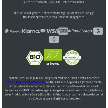
© Gepp’s Food GmbH 2025. Alle Rechte vorbehalten.
Alle Preise inkl. gesetzl. Mehrwertsteuer zzgl. Versandkosten und ggf.
Nachnahmegebühren, wenn nicht anders angegeben.
¹) Rabattiere Preise gelten nur auf gekennzeichnete Einzelartikel auf der Seite
https://gepps.de/angebote/sale
. Gültig im Online-Shop und auf gekennzeichnete
Artikel in teilnehmenden Gepp's Filialen. Bei den Sale-Artikeln handelt es sich
teilweise um MHD-Aktionsartikel - genaue Angaben zum Mindesthaltbarkeitsdatum:
siehe Produktseite im Online-Shop. Nur für Privatkunden und nur solange der Vorrat
reicht. Änderungen und Irrtümer vorbehalten.