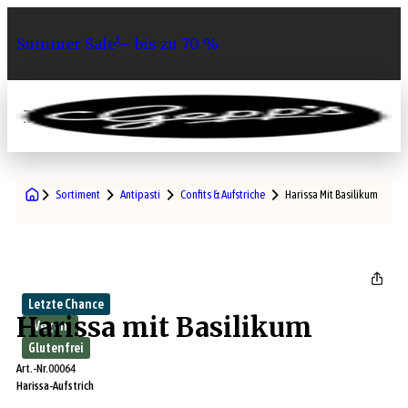
Summer Sale¹– bis zu 70 %
0
Sortiment
Antipasti
Confits & Aufstriche
Harissa Mit Basilikum
Letzte Chance
Harissa mit Basilikum
Vegan
Glutenfrei
Art.-Nr.
00064
Harissa-Aufstrich