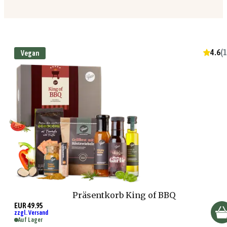
4.6
(
1
Vegan
Präsentkorb King of BBQ
EUR 49.95
zzgl. Versand
Auf Lager