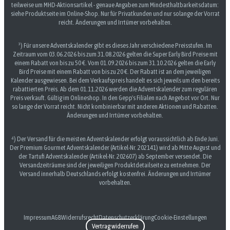
teilweise um MHD-Aktionsartikel - genaue Angaben zum Mindesthaltbarkeitsdatum:
siehe Produktseite im Online-Shop. Nur für Privatkunden und nur solange der Vorrat
reicht. Änderungen und Irrtümer vorbehalten.
³) Für unsere Adventskalender gibt es dieses Jahr verschiedene Preisstufen. Im
Zeitraum vom 03.06.2026 bis zum 31.08.2026 gelten die Super Early Bird Preise mit
einem Rabatt von bis zu 50 €. Vom 01.09.2026 bis zum 31.10.2026 gelten die Early
Bird Preise mit einem Rabatt von bis zu 20 €. Der Rabatt ist an dem jeweiligen
Kalender ausgewiesen. Bei dem Verkaufspreis handelt es sich jeweils um den bereits
rabattierten Preis. Ab dem 01.11.2026 werden die Adventskalender zum regulären
Preis verkauft. Gültig im Onlineshop. In den Gepp's Filialen nach Angebot vor Ort. Nur
so lange der Vorrat reicht. Nicht kombinierbar mit anderen Aktionen und Rabatten.
Änderungen und Irrtümer vorbehalten.
⁴) Der Versand für die meisten Adventskalender erfolgt voraussichtlich ab Ende Juni.
Der Premium Gourmet Adventskalender (Artikel-Nr. 202141) wird ab Mitte August und
der Tartufi Adventskalender (Artikel-Nr. 202607) ab September versendet. Die
Versandzeiträume sind der jeweiligen Produktdetailseite zu entnehmen. Der
Versand innerhalb Deutschlands erfolgt kostenfrei. Änderungen und Irrtümer
vorbehalten.
Impressum
AGB
Widerrufsrecht
Datenschutzerklärung
Cookie-Einstellungen
Vertrag widerrufen