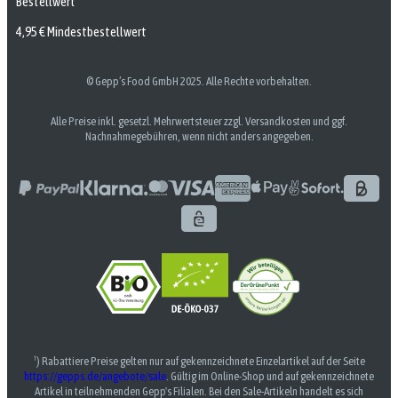
Bestellwert
4,95 € Mindestbestellwert
© Gepp’s Food GmbH 2025. Alle Rechte vorbehalten.
Alle Preise inkl. gesetzl. Mehrwertsteuer zzgl. Versandkosten und ggf.
Nachnahmegebühren, wenn nicht anders angegeben.
¹) Rabattiere Preise gelten nur auf gekennzeichnete Einzelartikel auf der Seite
https://gepps.de/angebote/sale
. Gültig im Online-Shop und auf gekennzeichnete
Artikel in teilnehmenden Gepp's Filialen. Bei den Sale-Artikeln handelt es sich