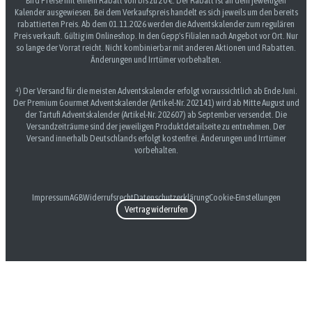
Bird Preise mit einem Rabatt von bis zu 20 €. Der Rabatt ist an dem jeweiligen
Kalender ausgewiesen. Bei dem Verkaufspreis handelt es sich jeweils um den bereits
rabattierten Preis. Ab dem 01.11.2026 werden die Adventskalender zum regulären
Preis verkauft. Gültig im Onlineshop. In den Gepp's Filialen nach Angebot vor Ort. Nur
so lange der Vorrat reicht. Nicht kombinierbar mit anderen Aktionen und Rabatten.
Änderungen und Irrtümer vorbehalten.
⁴) Der Versand für die meisten Adventskalender erfolgt voraussichtlich ab Ende Juni.
Der Premium Gourmet Adventskalender (Artikel-Nr. 202141) wird ab Mitte August und
der Tartufi Adventskalender (Artikel-Nr. 202607) ab September versendet. Die
Versandzeiträume sind der jeweiligen Produktdetailseite zu entnehmen. Der
Versand innerhalb Deutschlands erfolgt kostenfrei. Änderungen und Irrtümer
vorbehalten.
Impressum
AGB
Widerrufsrecht
Datenschutzerklärung
Cookie-Einstellungen
Vertrag widerrufen