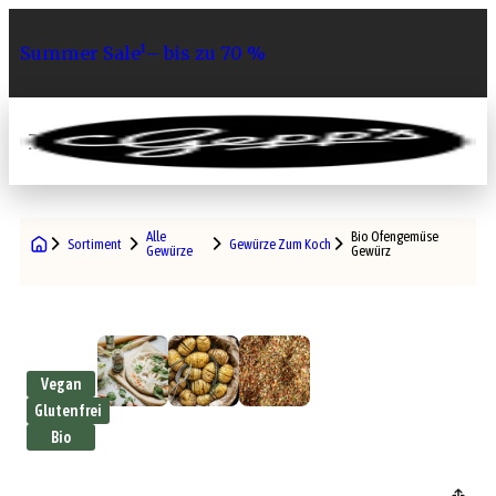
Summer Sale¹– bis zu 70 %
0
Alle
Bio Ofengemüse
Sortiment
Gewürze Zum Kochen
Gewürze
Gewürz
Vegan
Glutenfrei
Bio