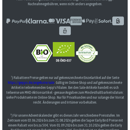
Nachnahmegebühren, wenn nicht anders angegeben.
¹) Rabattiere Preise gelten nur auf gekennzeichnete Einzelartikel auf der Seite
https://gepps.de/angebote/sale
. Gültig im Online-Shop und auf gekennzeichnete
Artikel in teilnehmenden Gepp's Filialen. Bei den Sale-Artikeln handelt es sich
teilweise um MHD-Aktionsartikel - genaue Angaben zum Mindesthaltbarkeitsdatum:
siehe Produktseite im Online-Shop. Nur für Privatkunden und nur solange der Vorrat
reicht. Änderungen und Irrtümer vorbehalten.
³) Für unsere Adventskalender gibt es dieses Jahr verschiedene Preisstufen. Im
Zeitraum vom 03.06.2026 bis zum 31.08.2026 gelten die Super Early Bird Preise mit
einem Rabatt von bis zu 50 €. Vom 01.09.2026 bis zum 31.10.2026 gelten die Early