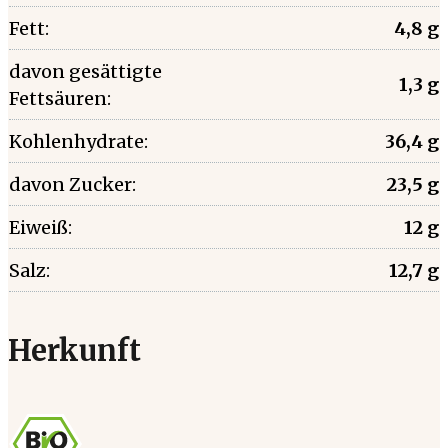
Fett:
4,8 g
davon gesättigte
1,3 g
Fettsäuren:
Kohlenhydrate:
36,4 g
davon Zucker:
23,5 g
Eiweiß:
12 g
Salz:
12,7 g
Herkunft