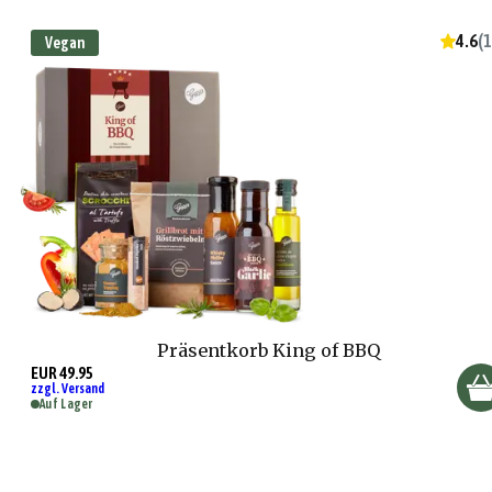
4.6
(
1
Vegan
Präsentkorb King of BBQ
EUR 49.95
zzgl. Versand
Auf Lager