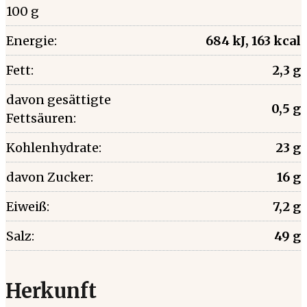
100 g
Energie:
684 kJ, 163 kcal
Fett:
2,3 g
davon gesättigte
0,5 g
Fettsäuren:
Kohlenhydrate:
23 g
davon Zucker:
16 g
Eiweiß:
7,2 g
Salz:
49 g
Herkunft