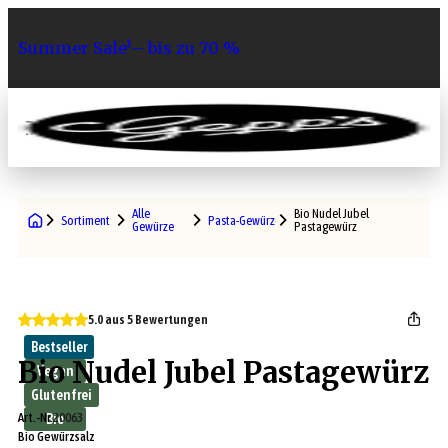
Summer Sale¹– bis zu 70 %
0
Alle
Bio Nudel Jubel
Sortiment
Pasta-Gewürze
Gewürze
Pastagewürz
5.0 aus 5 Bewertungen
Bestseller
Bio Nudel Jubel Pastagewürz
Vegan
Glutenfrei
Art.-Nr.
20063
Bio
Bio Gewürzsalz