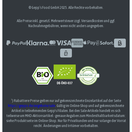
© Gepp’s Food GmbH 2025. Alle Rechte vorbehalten.
Alle Preise inkl. gesetzl. Mehrwertsteuer zzgl. Versandkosten und ggf.
Nachnahmegebühren, wenn nicht anders angegeben.
¹) Rabattiere Preise gelten nur auf gekennzeichnete Einzelartikel auf der Seite
https://gepps.de/angebote/sale
. Gültig im Online-Shop und auf gekennzeichnete
Artikel in teilnehmenden Gepp's Filialen. Bei den Sale-Artikeln handelt es sich
teilweise um MHD-Aktionsartikel - genaue Angaben zum Mindesthaltbarkeitsdatum:
siehe Produktseite im Online-Shop. Nur für Privatkunden und nur solange der Vorrat
reicht. Änderungen und Irrtümer vorbehalten.