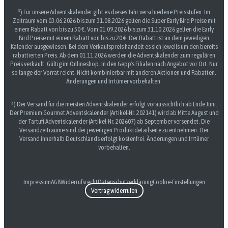
³) Für unsere Adventskalender gibt es dieses Jahr verschiedene Preisstufen. Im
Zeitraum vom 03.06.2026 bis zum 31.08.2026 gelten die Super Early Bird Preise mit
einem Rabatt von bis zu 50 €. Vom 01.09.2026 bis zum 31.10.2026 gelten die Early
Bird Preise mit einem Rabatt von bis zu 20 €. Der Rabatt ist an dem jeweiligen
Kalender ausgewiesen. Bei dem Verkaufspreis handelt es sich jeweils um den bereits
rabattierten Preis. Ab dem 01.11.2026 werden die Adventskalender zum regulären
Preis verkauft. Gültig im Onlineshop. In den Gepp's Filialen nach Angebot vor Ort. Nur
so lange der Vorrat reicht. Nicht kombinierbar mit anderen Aktionen und Rabatten.
Änderungen und Irrtümer vorbehalten.
⁴) Der Versand für die meisten Adventskalender erfolgt voraussichtlich ab Ende Juni.
Der Premium Gourmet Adventskalender (Artikel-Nr. 202141) wird ab Mitte August und
der Tartufi Adventskalender (Artikel-Nr. 202607) ab September versendet. Die
Versandzeiträume sind der jeweiligen Produktdetailseite zu entnehmen. Der
Versand innerhalb Deutschlands erfolgt kostenfrei. Änderungen und Irrtümer
vorbehalten.
Impressum
AGB
Widerrufsrecht
Datenschutzerklärung
Cookie-Einstellungen
Vertrag widerrufen