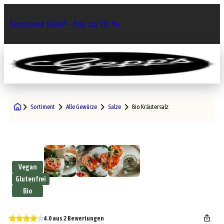
Summer Sale¹– bis zu 70 %
0
Sortiment
Alle Gewürze
Salze
Bio Kräutersalz
Vegan
Glutenfrei
Bio
4.0 aus 2 Bewertungen