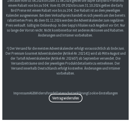
Zeitraum vom 03.06.2026 bis zum 31.08.2026 gelten die Super Early Bird Preise mit
einem Rabatt von bis zu 50 €. Vom 01.09.2026 bis zum 31.10.2026 gelten die Early
Bird Preise mit einem Rabatt von bis zu 20 €. Der Rabatt ist an dem jeweiligen
Kalender ausgewiesen. Bei dem Verkaufspreis handelt es sich jeweils um den bereits
rabattierten Preis. Ab dem 01.11.2026 werden die Adventskalender zum regulären
Preis verkauft. Gültig im Onlineshop. In den Gepp's Filialen nach Angebot vor Ort. Nur
so lange der Vorrat reicht. Nicht kombinierbar mit anderen Aktionen und Rabatten.
Änderungen und Irrtümer vorbehalten.
⁴) Der Versand für die meisten Adventskalender erfolgt voraussichtlich ab Ende Juni.
Der Premium Gourmet Adventskalender (Artikel-Nr. 202141) wird ab Mitte August und
der Tartufi Adventskalender (Artikel-Nr. 202607) ab September versendet. Die
Versandzeiträume sind der jeweiligen Produktdetailseite zu entnehmen. Der
Versand innerhalb Deutschlands erfolgt kostenfrei. Änderungen und Irrtümer
vorbehalten.
Impressum
AGB
Widerrufsrecht
Datenschutzerklärung
Cookie-Einstellungen
Vertrag widerrufen