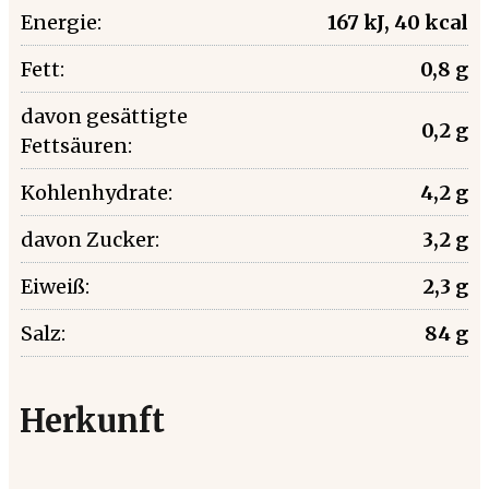
Energie:
167 kJ, 40 kcal
Fett:
0,8 g
davon gesättigte
0,2 g
Fettsäuren:
Kohlenhydrate:
4,2 g
davon Zucker:
3,2 g
Eiweiß:
2,3 g
Salz:
84 g
Herkunft