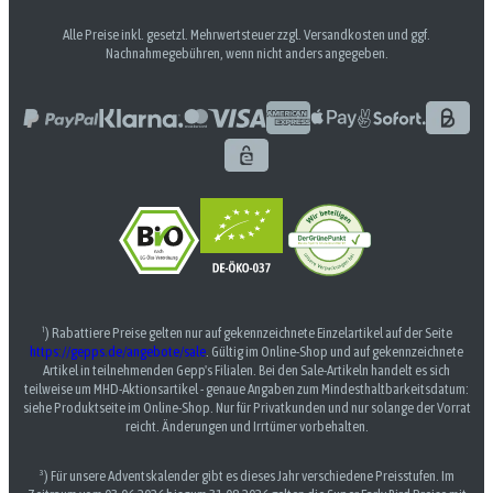
Alle Preise inkl. gesetzl. Mehrwertsteuer zzgl. Versandkosten und ggf.
Nachnahmegebühren, wenn nicht anders angegeben.
¹) Rabattiere Preise gelten nur auf gekennzeichnete Einzelartikel auf der Seite
https://gepps.de/angebote/sale
. Gültig im Online-Shop und auf gekennzeichnete
Artikel in teilnehmenden Gepp's Filialen. Bei den Sale-Artikeln handelt es sich
teilweise um MHD-Aktionsartikel - genaue Angaben zum Mindesthaltbarkeitsdatum:
siehe Produktseite im Online-Shop. Nur für Privatkunden und nur solange der Vorrat
reicht. Änderungen und Irrtümer vorbehalten.
³) Für unsere Adventskalender gibt es dieses Jahr verschiedene Preisstufen. Im