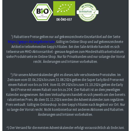
¹) Rabattiere Preise gelten nur auf gekennzeichnete Einzelartikel auf der Seite
https://gepps.de/angebote/sale
. Gültig im Online-Shop und auf gekennzeichnete
Artikel in teilnehmenden Gepp's Filialen. Bei den Sale-Artikeln handelt es sich
teilweise um MHD-Aktionsartikel - genaue Angaben zum Mindesthaltbarkeitsdatum:
siehe Produktseite im Online-Shop. Nur für Privatkunden und nur solange der Vorrat
reicht. Änderungen und Irrtümer vorbehalten.
³) Für unsere Adventskalender gibt es dieses Jahr verschiedene Preisstufen. Im
Zeitraum vom 03.06.2026 bis zum 31.08.2026 gelten die Super Early Bird Preise mit
einem Rabatt von bis zu 50 €. Vom 01.09.2026 bis zum 31.10.2026 gelten die Early
Bird Preise mit einem Rabatt von bis zu 20 €. Der Rabatt ist an dem jeweiligen
Kalender ausgewiesen. Bei dem Verkaufspreis handelt es sich jeweils um den bereits
rabattierten Preis. Ab dem 01.11.2026 werden die Adventskalender zum regulären
Preis verkauft. Gültig im Onlineshop. In den Gepp's Filialen nach Angebot vor Ort. Nur
so lange der Vorrat reicht. Nicht kombinierbar mit anderen Aktionen und Rabatten.
Änderungen und Irrtümer vorbehalten.
⁴) Der Versand für die meisten Adventskalender erfolgt voraussichtlich ab Ende Juni.