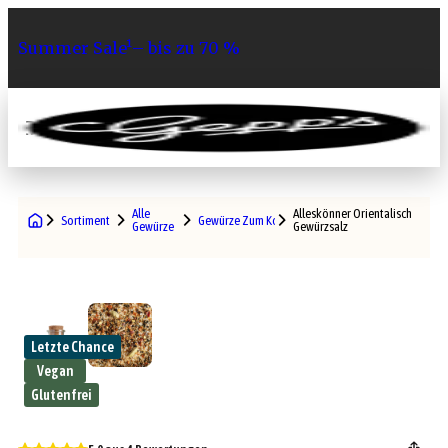
Summer Sale¹– bis zu 70 %
0
Alle
Alleskönner Orientalisch
Sortiment
Gewürze Zum Kochen
Gewürze
Gewürzsalz
Letzte Chance
Vegan
Glutenfrei