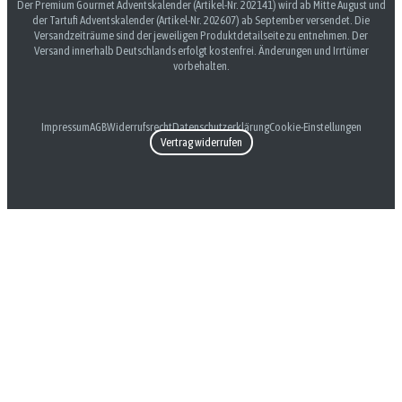
Der Premium Gourmet Adventskalender (Artikel-Nr. 202141) wird ab Mitte August und
der Tartufi Adventskalender (Artikel-Nr. 202607) ab September versendet. Die
Versandzeiträume sind der jeweiligen Produktdetailseite zu entnehmen. Der
Versand innerhalb Deutschlands erfolgt kostenfrei. Änderungen und Irrtümer
vorbehalten.
Impressum
AGB
Widerrufsrecht
Datenschutzerklärung
Cookie-Einstellungen
Vertrag widerrufen