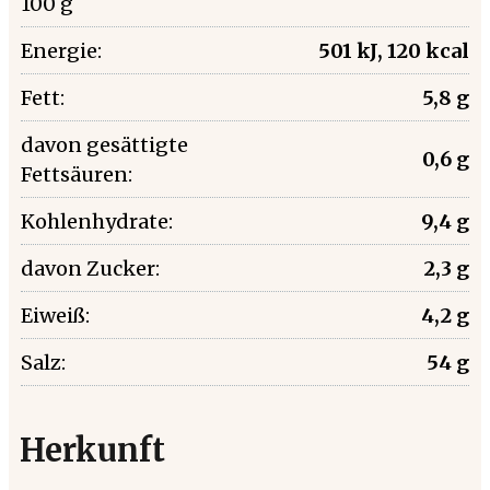
100 g
Energie:
501 kJ, 120 kcal
Fett:
5,8 g
davon gesättigte
0,6 g
Fettsäuren:
Kohlenhydrate:
9,4 g
davon Zucker:
2,3 g
Eiweiß:
4,2 g
Salz:
54 g
Herkunft