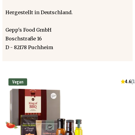
Hergestellt in Deutschland.
Gepp's Food GmbH
Boschstraße 16
D - 82178 Puchheim
4.6
(
1
Vegan