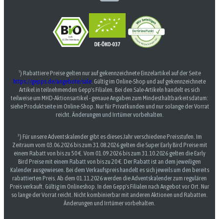
¹) Rabattiere Preise gelten nur auf gekennzeichnete Einzelartikel auf der Seite
https://gepps.de/angebote/sale
. Gültig im Online-Shop und auf gekennzeichnete
Artikel in teilnehmenden Gepp's Filialen. Bei den Sale-Artikeln handelt es sich
teilweise um MHD-Aktionsartikel - genaue Angaben zum Mindesthaltbarkeitsdatum:
siehe Produktseite im Online-Shop. Nur für Privatkunden und nur solange der Vorrat
reicht. Änderungen und Irrtümer vorbehalten.
³) Für unsere Adventskalender gibt es dieses Jahr verschiedene Preisstufen. Im
Zeitraum vom 03.06.2026 bis zum 31.08.2026 gelten die Super Early Bird Preise mit
einem Rabatt von bis zu 50 €. Vom 01.09.2026 bis zum 31.10.2026 gelten die Early
Bird Preise mit einem Rabatt von bis zu 20 €. Der Rabatt ist an dem jeweiligen
Kalender ausgewiesen. Bei dem Verkaufspreis handelt es sich jeweils um den bereits
rabattierten Preis. Ab dem 01.11.2026 werden die Adventskalender zum regulären
Preis verkauft. Gültig im Onlineshop. In den Gepp's Filialen nach Angebot vor Ort. Nur
so lange der Vorrat reicht. Nicht kombinierbar mit anderen Aktionen und Rabatten.
Änderungen und Irrtümer vorbehalten.