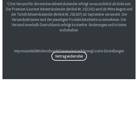
⁴) Der Versand für die meisten Adventskalender erfolgt voraussichtlich ab Ende Juni.
Der Premium Gourmet Adventskalender (Artikel-Nr. 202141) wird ab Mitte August und
der Tartufi Adventskalender (Artikel-Nr. 202607) ab September versendet. Die
Versandzeiträume sind der jeweiligen Produktdetailseite zu entnehmen. Der
Versand innerhalb Deutschlands erfolgt kostenfrei. Änderungen und Irrtümer
vorbehalten.
Impressum
AGB
Widerrufsrecht
Datenschutzerklärung
Cookie-Einstellungen
Vertrag widerrufen