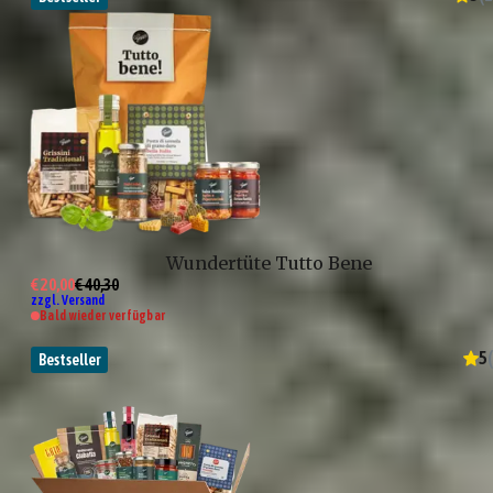
Wundertüte Tutto Bene
€ 20,00
€ 40,30
zzgl. Versand
Bald wieder verfügbar
5
(
Bestseller