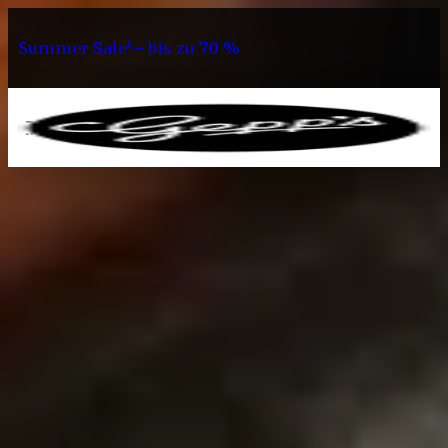
Summer Sale¹– bis zu 70 %
0
Sortiment
Saucen Alt