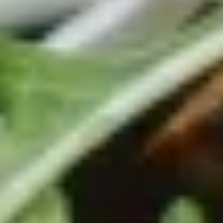
Rohstoffe ist für uns selbstverständlich, denn wir
legen großen Wert auf den Geschmack und die
Reinheit unserer Produkte. Jede unserer Saucen wird
in kleinen Chargen produziert, um die Qualität und
Frische zu garantieren.
Die Vielfalt unserer Saucen wird dich begeistern. Ob
du nach einer würzigen Tomatensauce, einer
cremigen Pesto-Variante oder einer exotischen
Mango-Chili-Sauce suchst – bei uns wirst du fündig.
Unsere Saucen eignen sich perfekt als Begleitung zu
Pasta, Fleisch, Fisch oder Gemüse und verleihen
deinen Gerichten eine unverwechselbare Note.