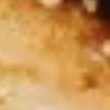
Rundum Gepp’s
Unser Service
Versand via DHL
Wir liefern nach
Deutschland, Österreich,
Luxemburg, Niederlande, Schweiz
Lieferzeit 1-3 Tage
Kostenloser Versand ab 49,95 €
Bestellwert
4,95 € Mindestbestellwert
© Gepp’s Food GmbH 2025. Alle Rechte vorbehalten.