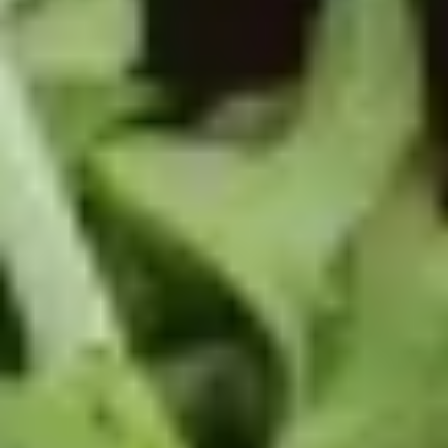
Scharfes für die Burger – Gepp’s
Grillsaucen
Ganz einfach: Bequem von zu Hause aus kannst du in
unserem Online-Shop stöbern und die Vielfalt
unserer Produkte entdecken. Mit nur wenigen
Klicks landen deine Lieblingssaucen direkt in
deinem Warenkorb. Wir bieten nicht nur höchste
Qualität, sondern auch einen bequemen und sichere
Bestellprozess.
Unsere Saucen sind nicht nur ein Genuss für den
Gaumen, sondern auch eine gute Wahl für alle, die