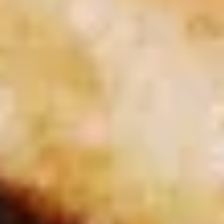
Alle Preise inkl. gesetzl. Mehrwertsteuer zzgl. Versandkosten und ggf.
Nachnahmegebühren, wenn nicht anders angegeben.
¹) Rabattiere Preise gelten nur auf gekennzeichnete Einzelartikel auf der Seite
https://gepps.de/angebote/sale
. Gültig im Online-Shop und auf gekennzeichnete
Artikel in teilnehmenden Gepp's Filialen. Bei den Sale-Artikeln handelt es sich
teilweise um MHD-Aktionsartikel - genaue Angaben zum Mindesthaltbarkeitsdatum:
siehe Produktseite im Online-Shop. Nur für Privatkunden und nur solange der Vorrat
reicht. Änderungen und Irrtümer vorbehalten.
³) Für unsere Adventskalender gibt es dieses Jahr verschiedene Preisstufen. Im
Zeitraum vom 03.06.2026 bis zum 31.08.2026 gelten die Super Early Bird Preise mit