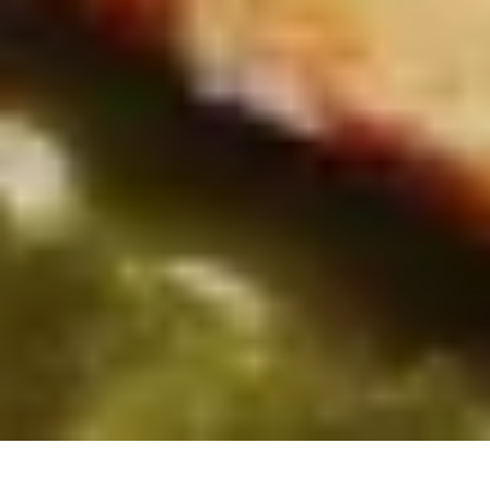
einem Rabatt von bis zu 50 €. Vom 01.09.2026 bis zum 31.10.2026 gelten die Early
Bird Preise mit einem Rabatt von bis zu 20 €. Der Rabatt ist an dem jeweiligen
Kalender ausgewiesen. Bei dem Verkaufspreis handelt es sich jeweils um den bereits
rabattierten Preis. Ab dem 01.11.2026 werden die Adventskalender zum regulären
Preis verkauft. Gültig im Onlineshop. In den Gepp's Filialen nach Angebot vor Ort. Nur
so lange der Vorrat reicht. Nicht kombinierbar mit anderen Aktionen und Rabatten.
Änderungen und Irrtümer vorbehalten.
⁴) Der Versand für die meisten Adventskalender erfolgt voraussichtlich ab Ende Juni.
Der Premium Gourmet Adventskalender (Artikel-Nr. 202141) wird ab Mitte August und
der Tartufi Adventskalender (Artikel-Nr. 202607) ab September versendet. Die
Versandzeiträume sind der jeweiligen Produktdetailseite zu entnehmen. Der
Versand innerhalb Deutschlands erfolgt kostenfrei. Änderungen und Irrtümer
vorbehalten.
Impressum
AGB
Widerrufsrecht
Datenschutzerklärung
Cookie-Einstellungen
Vertrag widerrufen