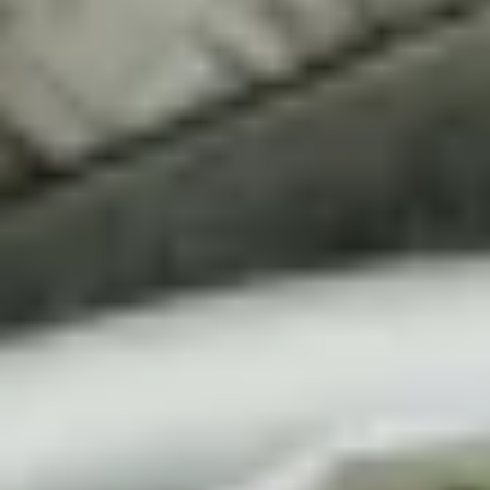
Genussvolle Vielfalt: Hausgemachte
Saucen online kaufen
Entdecke die verlockende Welt hausgemachter
Saucen und verleihen deinen Gerichten eine ganz
besondere Note. Bei uns kannst du hochwertige
Saucen online kaufen, die nicht nur den Gaumen
verwöhnen, sondern auch höchsten
Qualitätsansprüchen gerecht werden.
Unsere Saucen werden mit viel Liebe und Sorgfalt
und fast alle aus ausgewählten Bio-Zutaten
hergestellt. Der Einsatz hochwertiger und frischer