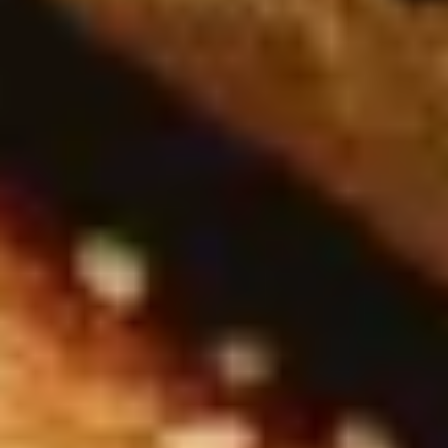
Onlineshop
+49 (89) 4141603 - 33
onlineshop@gepps.de
Zentrale
+49 (89) 4141603 - 10
info@gepps.de
Telefonzeiten
Mo-Do:
7:30 - 11:30 Uhr
12:30 - 16:30 Uhr
Fr:
7:30 - 13:30 Uhr
Lass dich inspirieren