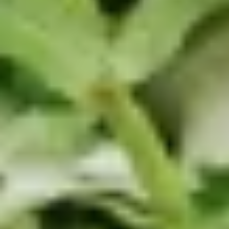
Wert auf Bio-Qualität legen. Die Verwendung von
Bio-Zutaten ist für uns eine Selbstverständlichkeit.
Unsere Saucen enthalten keine künstlichen
Zusatzstoffe und sind frei von künstlichen Aromen
oder Konservierungsmitteln.
Probiere unsere hausgemachten Grillsaucen, Burger
Saucen oder Senfe und entdecke, wie einfach es ist,
mit hochwertigen Produkten den Geschmack deiner
Gerichte zu verfeinern. Bestelle noch heute deine
Lieblingssaucen online und lass dich von der
Qualität und Frische unserer Produkte überzeugen.
Genieße den puren Geschmack der Natur – mit
unseren köstlichen Bio-Saucen.