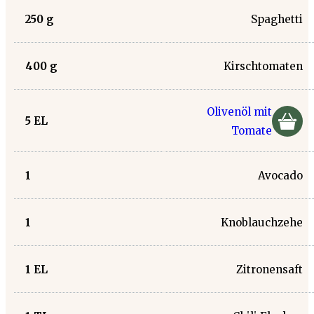
250
g
Spaghetti
400
g
Kirschtomaten
Olivenöl mit
5
EL
Tomate
1
Avocado
1
Knoblauchzehe
1
EL
Zitronensaft