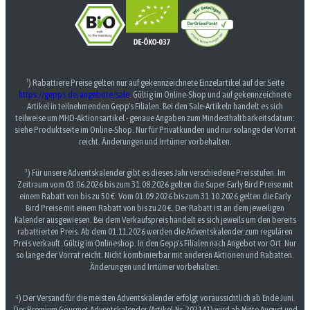
¹) Rabattiere Preise gelten nur auf gekennzeichnete Einzelartikel auf der Seite
https://gepps.de/angebote/sale
. Gültig im Online-Shop und auf gekennzeichnete
Artikel in teilnehmenden Gepp's Filialen. Bei den Sale-Artikeln handelt es sich
teilweise um MHD-Aktionsartikel - genaue Angaben zum Mindesthaltbarkeitsdatum:
siehe Produktseite im Online-Shop. Nur für Privatkunden und nur solange der Vorrat
reicht. Änderungen und Irrtümer vorbehalten.
³) Für unsere Adventskalender gibt es dieses Jahr verschiedene Preisstufen. Im
Zeitraum vom 03.06.2026 bis zum 31.08.2026 gelten die Super Early Bird Preise mit
einem Rabatt von bis zu 50 €. Vom 01.09.2026 bis zum 31.10.2026 gelten die Early
Bird Preise mit einem Rabatt von bis zu 20 €. Der Rabatt ist an dem jeweiligen
Kalender ausgewiesen. Bei dem Verkaufspreis handelt es sich jeweils um den bereits
rabattierten Preis. Ab dem 01.11.2026 werden die Adventskalender zum regulären
Preis verkauft. Gültig im Onlineshop. In den Gepp's Filialen nach Angebot vor Ort. Nur
so lange der Vorrat reicht. Nicht kombinierbar mit anderen Aktionen und Rabatten.
Änderungen und Irrtümer vorbehalten.
⁴) Der Versand für die meisten Adventskalender erfolgt voraussichtlich ab Ende Juni.
Der Premium Gourmet Adventskalender (Artikel-Nr. 202141) wird ab Mitte August und