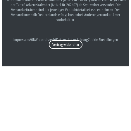
der Tartufi Adventskalender (Artikel-Nr. 202607) ab September versendet. Die
Versandzeiträume sind der jeweiligen Produktdetailseite zu entnehmen. Der
Versand innerhalb Deutschlands erfolgt kostenfrei. Änderungen und Irrtümer
vorbehalten.
Impressum
AGB
Widerrufsrecht
Datenschutzerklärung
Cookie-Einstellungen
Vertrag widerrufen